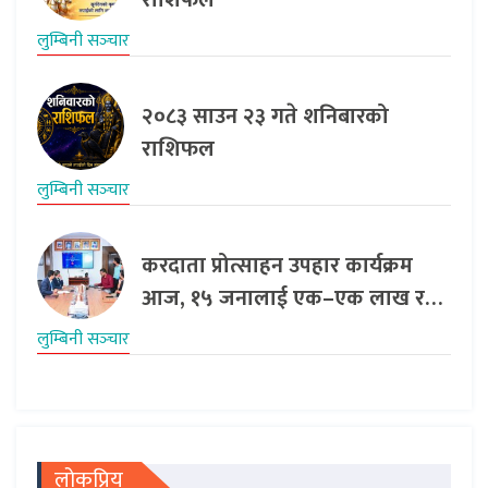
लुम्बिनी सञ्‍चार
२०८३ साउन २३ गते शनिबारको
राशिफल
लुम्बिनी सञ्‍चार
करदाता प्रोत्साहन उपहार कार्यक्रम
आज, १५ जनालाई एक–एक लाख र…
लुम्बिनी सञ्‍चार
लोकप्रिय