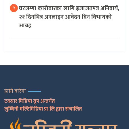
घरजग्गा कारोबारका लागि इजाजतपत्र अनिवार्य,
५
२१ दिनभित्र अनलाइन आवेदन दिन विभागको
आग्रह
हाम्रो बारेमा
टक्सार मिडिया ग्रुप अन्तर्गत
लुम्बिनी मल्टिमिडिया प्रा.लि द्वारा संचालित