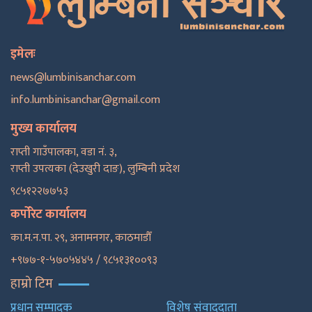
इमेलः
news@lumbinisanchar.com
info.lumbinisanchar@gmail.com
मुख्य कार्यालय
राप्ती गाउँपालका, वडा नं. ३,
राप्ती उपत्यका (देउखुरी दाङ), लुम्बिनी प्रदेश
९८५१२२७७५३
कर्पोरेट कार्यालय
का.म.न.पा. २९, अनामनगर, काठमाडाैँ
+९७७-१-५७०५४४५ / ९८५१३१००९३
हाम्रो टिम
प्रधान सम्पादक
विशेष संवाददाता