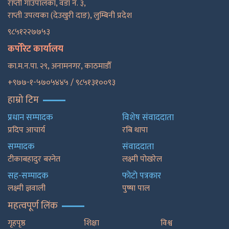
राप्ती गाउँपालका, वडा नं. ३,
राप्ती उपत्यका (देउखुरी दाङ), लुम्बिनी प्रदेश
९८५१२२७७५३
कर्पोरेट कार्यालय
का.म.न.पा. २९, अनामनगर, काठमाडाैँ
+९७७-१-५७०५४४५ / ९८५१३१००९३
हाम्रो टिम
प्रधान सम्पादक
विशेष संवाददाता
प्रदिप आचार्य
रबि थापा
सम्पादक
संवाददाता
टीकाबहादुर बस्नेत
लक्ष्मी पोखरेल
सह-सम्पादक
फाेटाे पत्रकार
लक्ष्मी ज्ञवाली
पुष्षा पाल
महत्वपूर्ण लिंक
गृहपृष्ठ
शिक्षा
विश्व