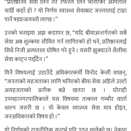
“प्रतिष्ठानमै सेवा लिने तर रेफरल लिन भनिएको अस्पताल
चाहिँ कहाँ हो ? यो निर्णय स्वास्थ्य सेवाबाट जनतालाई टाढा
पार्ने षड्यन्त्रजस्तो लाग्छ ।”
उनको भनाइमा अझ कडापन छ, “यदि बीमाअन्तर्गतको सबै
सेवा अब शुल्कमा सीमित गर्न लागिएको हो भने, प्रतिष्ठानलाई
सिधै निजी अस्पताल घोषित गरे हुने । यसरी झुक्याउने शैलीमा
सेवा काट्न पाइँदैन ।”
यिनै विषयलाई उठाउँदै अधिकारकर्मी विनोद केसी थप्छन्,
“जनताको सहजताका लागि भनिएको बीमा सेवा अहिले उल्टो
असहजताको प्रतीक बन्ने खतरा छ । घोराही
उपमहानगरपालिकाले यस विषयमा तत्काल गम्भीर वार्ता
थाल्न जरुरी छ । यो केवल स्वास्थ्य सेवा मात्र होइन,
जनअधिकारको विषय हो ।”
यो निर्णयको राजनीतिक सन्दर्भ पनि उठ्न थालेको छ। नेकपा