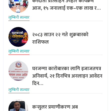
करदाता प्रोत्साहन उपहार कार्यक्रम
आज, १५ जनालाई एक–एक लाख र…
लुम्बिनी सञ्‍चार
२०८३ साउन २२ गते शुक्रबारको
राशिफल
लुम्बिनी सञ्‍चार
घरजग्गा कारोबारका लागि इजाजतपत्र
अनिवार्य, २१ दिनभित्र अनलाइन आवेदन
दिन…
लुम्बिनी सञ्‍चार
कन्सुलर प्रमाणीकरण अब