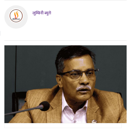
लुम्बिनी ब्युराे