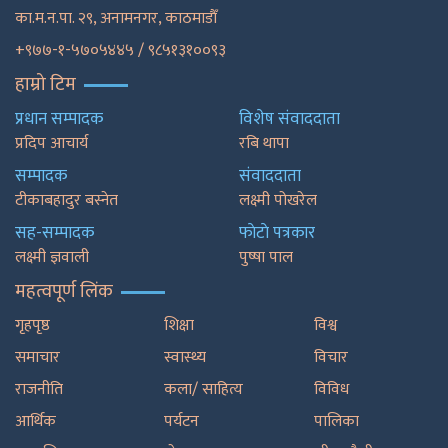
का.म.न.पा. २९, अनामनगर, काठमाडाैँ
+९७७-१-५७०५४४५ / ९८५१३१००९३
हाम्रो टिम
प्रधान सम्पादक
विशेष संवाददाता
प्रदिप आचार्य
रबि थापा
सम्पादक
संवाददाता
टीकाबहादुर बस्नेत
लक्ष्मी पोखरेल
सह-सम्पादक
फाेटाे पत्रकार
लक्ष्मी ज्ञवाली
पुष्षा पाल
महत्वपूर्ण लिंक
गृहपृष्ठ
शिक्षा
विश्व
समाचार
स्वास्थ्य
विचार
राजनीति
कला/ साहित्य
विविध
आर्थिक
पर्यटन
पालिका