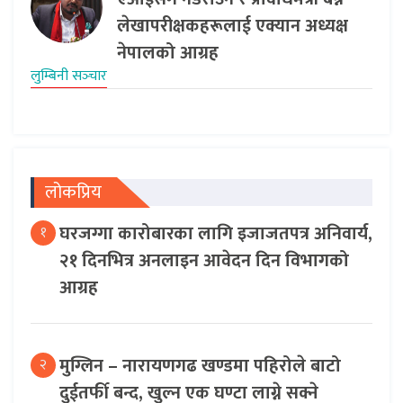
लेखापरीक्षकहरूलाई एक्यान अध्यक्ष
नेपालको आग्रह
लुम्बिनी सञ्‍चार
लोकप्रिय
घरजग्गा कारोबारका लागि इजाजतपत्र अनिवार्य,
१
२१ दिनभित्र अनलाइन आवेदन दिन विभागको
आग्रह
मुग्लिन – नारायणगढ खण्डमा पहिरोले बाटो
२
दुईतर्फी बन्द, खुल्न एक घण्टा लाग्ने सक्ने