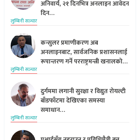
अनिवार्य, २१ दिनभित्र अनलाइन आवेदन
दिन…
लुम्बिनी सञ्‍चार
कन्सुलर प्रमाणीकरण अब
अनलाइनबाट, सार्वजनिक प्रशासनलाई
रूपान्तरण गर्ने परराष्ट्रमन्त्री खनालको…
लुम्बिनी सञ्‍चार
दुर्गममा लगानी सुरक्षा र विद्युत रोयल्टी
बाँडफाँटमा देखिएका समस्या
समाधान…
लुम्बिनी सञ्‍चार
एआईसँग नडराउन र प्रविधिमैत्री बन्न