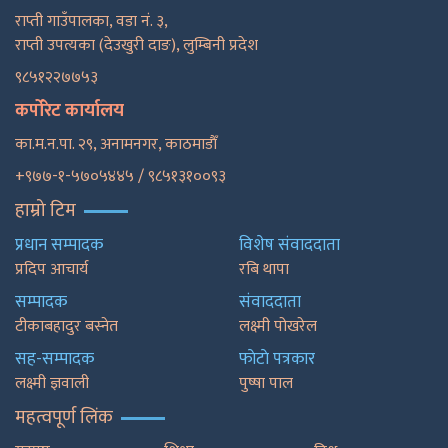
राप्ती गाउँपालका, वडा नं. ३,
राप्ती उपत्यका (देउखुरी दाङ), लुम्बिनी प्रदेश
९८५१२२७७५३
कर्पोरेट कार्यालय
का.म.न.पा. २९, अनामनगर, काठमाडाैँ
+९७७-१-५७०५४४५ / ९८५१३१००९३
हाम्रो टिम
प्रधान सम्पादक
विशेष संवाददाता
प्रदिप आचार्य
रबि थापा
सम्पादक
संवाददाता
टीकाबहादुर बस्नेत
लक्ष्मी पोखरेल
सह-सम्पादक
फाेटाे पत्रकार
लक्ष्मी ज्ञवाली
पुष्षा पाल
महत्वपूर्ण लिंक