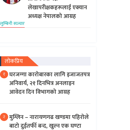
लेखापरीक्षकहरूलाई एक्यान
अध्यक्ष नेपालको आग्रह
लुम्बिनी सञ्‍चार
लोकप्रिय
घरजग्गा कारोबारका लागि इजाजतपत्र
१
अनिवार्य, २१ दिनभित्र अनलाइन
आवेदन दिन विभागको आग्रह
मुग्लिन – नारायणगढ खण्डमा पहिरोले
२
बाटो दुईतर्फी बन्द, खुल्न एक घण्टा