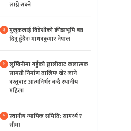
लाग्ने सक्ने
मुलुकलाई विदेशीको क्रीडाभूमि बन्न
३
दिनु हुँदैनः माधवकुमार नेपाल
लुम्बिनीमा गहुँको छ्वालीबाट कलात्मक
४
सामग्री निर्माण तालिमः खेर जाने
वस्तुबाट आत्मनिर्भर बन्दै स्थानीय
महिला
स्थानीय न्यायिक समिति: सामर्थ्य र
५
सीमा