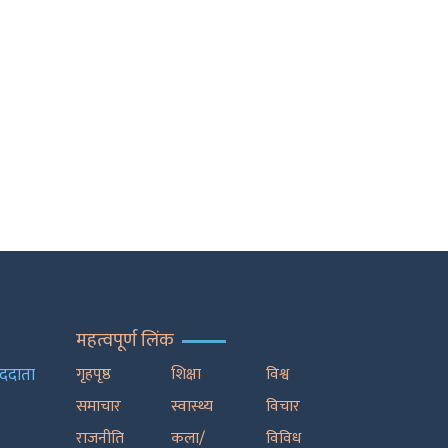
महत्वपूर्ण लिंक
ाददाता
गृहपृष्ठ
शिक्षा
विश्व
समाचार
स्वास्थ्य
विचार
राजनीति
कला/
विविध