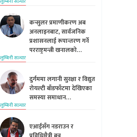
लुम्बिनी सञ्‍चार
कन्सुलर प्रमाणीकरण अब
अनलाइनबाट, सार्वजनिक
प्रशासनलाई रूपान्तरण गर्ने
परराष्ट्रमन्त्री खनालको…
लुम्बिनी सञ्‍चार
दुर्गममा लगानी सुरक्षा र विद्युत
रोयल्टी बाँडफाँटमा देखिएका
समस्या समाधान…
लुम्बिनी सञ्‍चार
एआईसँग नडराउन र
प्रविधिमैत्री बन्न