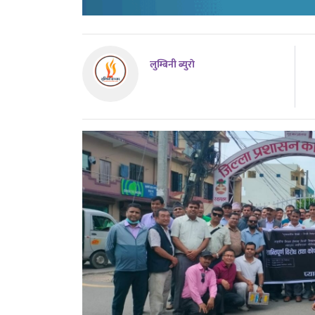
लुम्बिनी ब्युराे