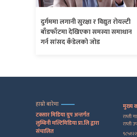
दुर्गममा लगानी सुरक्षा र विद्युत रोयल्टी
बाँडफाँटमा देखिएका समस्या समाधान
गर्न सांसद कँडेलको जोड
हाम्रो बारेमा
मुख्य 
टक्सार मिडिया ग्रुप अन्तर्गत
राप्ती ग
लुम्बिनी मल्टिमिडिया प्रा.लि द्वारा
राप्ती उ
संचालित
९८५१२