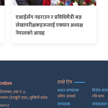
एआईसँग नडराउन र प्रविधिमैत्री बन्न
लेखापरीक्षकहरूलाई एक्यान अध्यक्ष
नेपालको आग्रह
हाम्रो टिम
कार्यालय
प्रधान सम्पादक
विशेष संव
ाउँपालका, वडा नं. ३,
प्रदिप आचार्य
रबि थापा
पत्यका (देउखुरी दाङ), लुम्बिनी प्रदेश
सम्पादक
संवाददाता
२७७५३