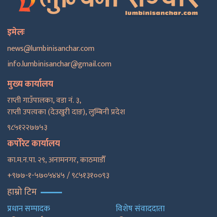
इमेलः
news@lumbinisanchar.com
info.lumbinisanchar@gmail.com
मुख्य कार्यालय
राप्ती गाउँपालका, वडा नं. ३,
राप्ती उपत्यका (देउखुरी दाङ), लुम्बिनी प्रदेश
९८५१२२७७५३
कर्पोरेट कार्यालय
का.म.न.पा. २९, अनामनगर, काठमाडाैँ
+९७७-१-५७०५४४५ / ९८५१३१००९३
हाम्रो टिम
प्रधान सम्पादक
विशेष संवाददाता