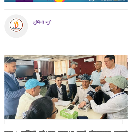
लुम्बिनी ब्युराे