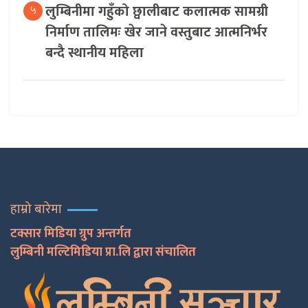
लुम्बिनीमा गहुँको छ्वालीबाट कलात्मक सामग्री
५
निर्माण तालिमः खेर जाने वस्तुबाट आत्मनिर्भर
बन्दै स्थानीय महिला
हाम्रो बारेमा
टक्सार मिडिया ग्रुप अन्तर्गत
लुम्बिनी मल्टिमिडिया प्रा.लि द्वारा संचालित