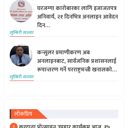
घरजग्गा कारोबारका लागि इजाजतपत्र
अनिवार्य, २१ दिनभित्र अनलाइन आवेदन
दिन…
लुम्बिनी सञ्‍चार
कन्सुलर प्रमाणीकरण अब
अनलाइनबाट, सार्वजनिक प्रशासनलाई
रूपान्तरण गर्ने परराष्ट्रमन्त्री खनालको…
लुम्बिनी सञ्‍चार
लोकप्रिय
करदाता प्रोत्साहन उपहार कार्यक्रम आज, १५
१