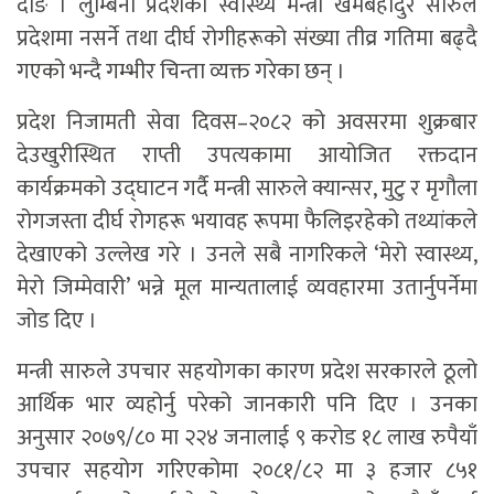
दाङ । लुम्बिनी प्रदेशका स्वास्थ्य मन्त्री खेमबहादुर सारुले
प्रदेशमा नसर्ने तथा दीर्घ रोगीहरूको संख्या तीव्र गतिमा बढ्दै
गएको भन्दै गम्भीर चिन्ता व्यक्त गरेका छन् ।
प्रदेश निजामती सेवा दिवस–२०८२ को अवसरमा शुक्रबार
देउखुरीस्थित राप्ती उपत्यकामा आयोजित रक्तदान
कार्यक्रमको उद्घाटन गर्दै मन्त्री सारुले क्यान्सर, मुटु र मृगौला
रोगजस्ता दीर्घ रोगहरू भयावह रूपमा फैलिइरहेको तथ्यांकले
देखाएको उल्लेख गरे । उनले सबै नागरिकले ‘मेरो स्वास्थ्य,
मेरो जिम्मेवारी’ भन्ने मूल मान्यतालाई व्यवहारमा उतार्नुपर्नेमा
जोड दिए ।
मन्त्री सारुले उपचार सहयोगका कारण प्रदेश सरकारले ठूलो
आर्थिक भार व्यहोर्नु परेको जानकारी पनि दिए । उनका
अनुसार २०७९/८० मा २२४ जनालाई ९ करोड १८ लाख रुपैयाँ
उपचार सहयोग गरिएकोमा २०८१/८२ मा ३ हजार ८५१