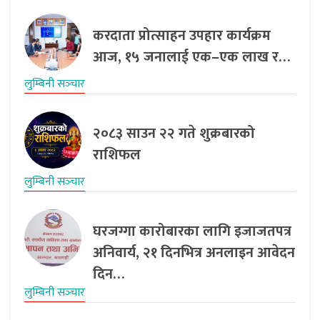
करदाता प्रोत्साहन उपहार कार्यक्रम
आज, १५ जनालाई एक–एक लाख र…
लुम्बिनी सञ्‍चार
२०८३ साउन २२ गते शुक्रबारको
राशिफल
लुम्बिनी सञ्‍चार
घरजग्गा कारोबारका लागि इजाजतपत्र
अनिवार्य, २१ दिनभित्र अनलाइन आवेदन
दिन…
लुम्बिनी सञ्‍चार