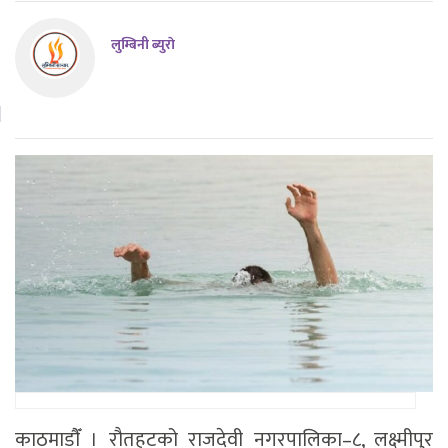
लुम्बिनी ब्युराे
काठमाडाैँ । रौतहटको राजदेवी नगरपालिका–८, लक्ष्मीपुर