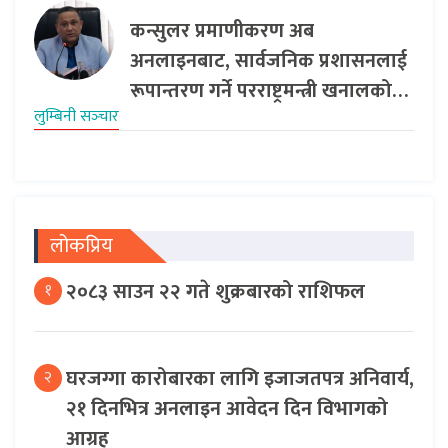
कन्सुलर प्रमाणीकरण अब
अनलाइनबाट, सार्वजनिक प्रशासनलाई
रूपान्तरण गर्ने परराष्ट्रमन्त्री खनालको…
लुम्बिनी सञ्‍चार
लोकप्रिय
२०८३ साउन २२ गते शुक्रबारको राशिफल
१
घरजग्गा कारोबारका लागि इजाजतपत्र अनिवार्य,
२
२१ दिनभित्र अनलाइन आवेदन दिन विभागको
आग्रह