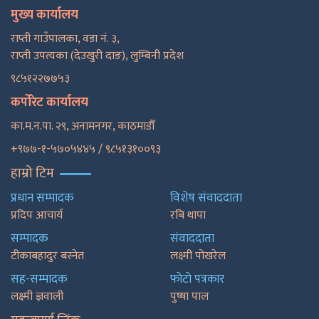
मुख्य कार्यालय
राप्ती गाउँपालका, वडा नं. ३,
राप्ती उपत्यका (देउखुरी दाङ), लुम्बिनी प्रदेश
९८५१२२७७५३
कर्पोरेट कार्यालय
का.म.न.पा. २९, अनामनगर, काठमाडाैँ
+९७७-१-५७०५४४५ / ९८५१३१००९३
हाम्रो टिम
प्रधान सम्पादक
विशेष संवाददाता
प्रदिप आचार्य
रबि थापा
सम्पादक
संवाददाता
टीकाबहादुर बस्नेत
लक्ष्मी पोखरेल
सह-सम्पादक
फाेटाे पत्रकार
लक्ष्मी ज्ञवाली
पुष्षा पाल