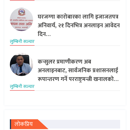
घरजग्गा कारोबारका लागि इजाजतपत्र
अनिवार्य, २१ दिनभित्र अनलाइन आवेदन
दिन…
लुम्बिनी सञ्‍चार
कन्सुलर प्रमाणीकरण अब
अनलाइनबाट, सार्वजनिक प्रशासनलाई
रूपान्तरण गर्ने परराष्ट्रमन्त्री खनालको…
लुम्बिनी सञ्‍चार
लोकप्रिय