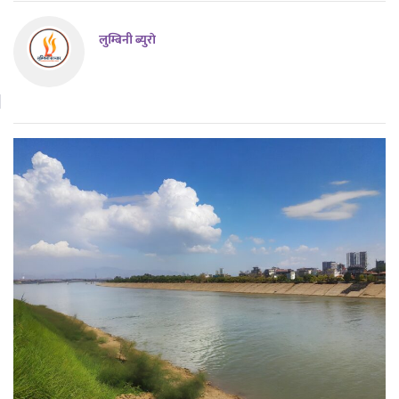
लुम्बिनी ब्युराे