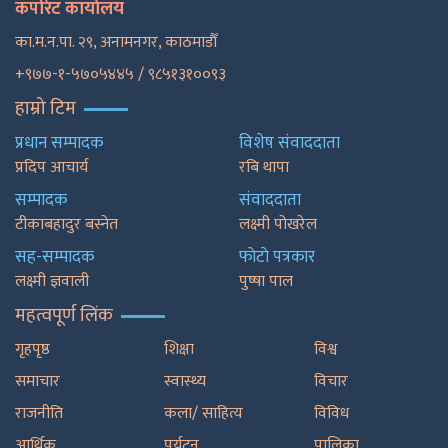
कर्पोरेट कार्यालय
का.म.न.पा. २९, अनामनगर, काठमाडाैँ
+९७७-१-५७०५४४५ / ९८५१३१००९३
हाम्रो टिम
प्रधान सम्पादक
विशेष संवाददाता
प्रदिप आचार्य
रबि थापा
सम्पादक
संवाददाता
टीकाबहादुर बस्नेत
लक्ष्मी पोखरेल
सह-सम्पादक
फाेटाे पत्रकार
लक्ष्मी ज्ञवाली
पुष्षा पाल
महत्वपूर्ण लिंक
गृहपृष्ठ
शिक्षा
विश्व
समाचार
स्वास्थ्य
विचार
राजनीति
कला/ साहित्य
विविध
आर्थिक
पर्यटन
पालिका