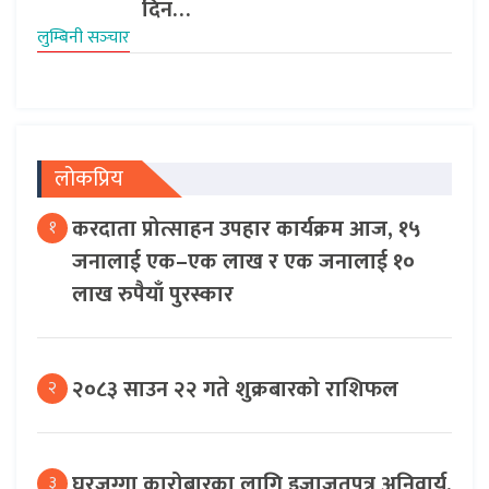
दिन…
लुम्बिनी सञ्‍चार
लोकप्रिय
करदाता प्रोत्साहन उपहार कार्यक्रम आज, १५
१
जनालाई एक–एक लाख र एक जनालाई १०
लाख रुपैयाँ पुरस्कार
२०८३ साउन २२ गते शुक्रबारको राशिफल
२
घरजग्गा कारोबारका लागि इजाजतपत्र अनिवार्य,
३