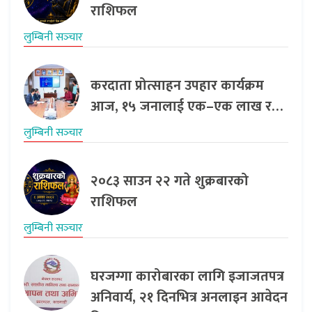
राशिफल
लुम्बिनी सञ्‍चार
करदाता प्रोत्साहन उपहार कार्यक्रम
आज, १५ जनालाई एक–एक लाख र…
लुम्बिनी सञ्‍चार
२०८३ साउन २२ गते शुक्रबारको
राशिफल
लुम्बिनी सञ्‍चार
घरजग्गा कारोबारका लागि इजाजतपत्र
अनिवार्य, २१ दिनभित्र अनलाइन आवेदन