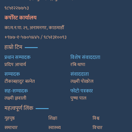
९८५१२२७७५३
कर्पोरेट कार्यालय
का.म.न.पा. २९, अनामनगर, काठमाडाैँ
+९७७-१-५७०५४४५ / ९८५१३१००९३
हाम्रो टिम
प्रधान सम्पादक
विशेष संवाददाता
प्रदिप आचार्य
रबि थापा
सम्पादक
संवाददाता
टीकाबहादुर बस्नेत
लक्ष्मी पोखरेल
सह-सम्पादक
फाेटाे पत्रकार
लक्ष्मी ज्ञवाली
पुष्षा पाल
महत्वपूर्ण लिंक
गृहपृष्ठ
शिक्षा
विश्व
समाचार
स्वास्थ्य
विचार