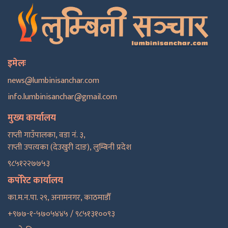
इमेलः
news@lumbinisanchar.com
info.lumbinisanchar@gmail.com
मुख्य कार्यालय
राप्ती गाउँपालका, वडा नं. ३,
राप्ती उपत्यका (देउखुरी दाङ), लुम्बिनी प्रदेश
९८५१२२७७५३
कर्पोरेट कार्यालय
का.म.न.पा. २९, अनामनगर, काठमाडाैँ
+९७७-१-५७०५४४५ / ९८५१३१००९३