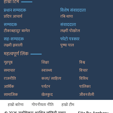
हाम्रो टिम
प्रधान सम्पादक
विशेष संवाददाता
प्रदिप आचार्य
रबि थापा
सम्पादक
संवाददाता
टीकाबहादुर बस्नेत
लक्ष्मी पोखरेल
सह-सम्पादक
फाेटाे पत्रकार
लक्ष्मी ज्ञवाली
पुष्षा पाल
महत्वपूर्ण लिंक
गृहपृष्ठ
शिक्षा
विश्व
समाचार
स्वास्थ्य
विचार
राजनीति
कला/ साहित्य
विविध
आर्थिक
पर्यटन
पालिका
सामाजिक
खेलकुद
जीवनशैली
हाम्रो बारेमा
गोपनीयता नीति
हाम्रो टीम