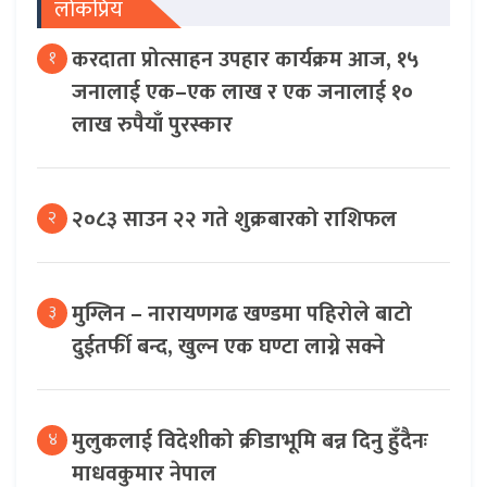
लोकप्रिय
करदाता प्रोत्साहन उपहार कार्यक्रम आज, १५
१
जनालाई एक–एक लाख र एक जनालाई १०
लाख रुपैयाँ पुरस्कार
२०८३ साउन २२ गते शुक्रबारको राशिफल
२
मुग्लिन – नारायणगढ खण्डमा पहिरोले बाटो
३
दुईतर्फी बन्द, खुल्न एक घण्टा लाग्ने सक्ने
मुलुकलाई विदेशीको क्रीडाभूमि बन्न दिनु हुँदैनः
४
माधवकुमार नेपाल