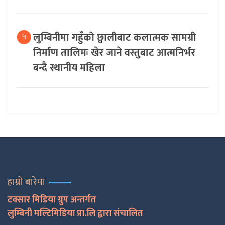
लुम्बिनीमा गहुँको छ्वालीबाट कलात्मक सामग्री
५
निर्माण तालिमः खेर जाने वस्तुबाट आत्मनिर्भर
बन्दै स्थानीय महिला
हाम्रो बारेमा
टक्सार मिडिया ग्रुप अन्तर्गत
लुम्बिनी मल्टिमिडिया प्रा.लि द्वारा संचालित