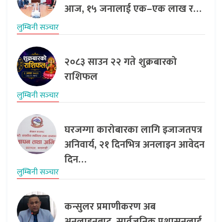
आज, १५ जनालाई एक–एक लाख र…
लुम्बिनी सञ्‍चार
२०८३ साउन २२ गते शुक्रबारको
राशिफल
लुम्बिनी सञ्‍चार
घरजग्गा कारोबारका लागि इजाजतपत्र
अनिवार्य, २१ दिनभित्र अनलाइन आवेदन
दिन…
लुम्बिनी सञ्‍चार
कन्सुलर प्रमाणीकरण अब
अनलाइनबाट, सार्वजनिक प्रशासनलाई