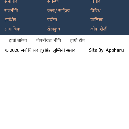
समाचार
स्वास्थ्य
विचार
राजनीति
कला/ साहित्य
विविध
आर्थिक
पर्यटन
पालिका
सामाजिक
खेलकुद
जीवनशैली
हाम्रो बारेमा
गोपनीयता नीति
हाम्रो टीम
Site By: Appharu
© 2026 सर्वाधिकार शुरक्षित लुम्बिनी सञ्चार