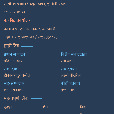
राप्ती उपत्यका (देउखुरी दाङ), लुम्बिनी प्रदेश
९८५१२२७७५३
कर्पोरेट कार्यालय
का.म.न.पा. २९, अनामनगर, काठमाडाैँ
+९७७-१-५७०५४४५ / ९८५१३१००९३
हाम्रो टिम
प्रधान सम्पादक
विशेष संवाददाता
प्रदिप आचार्य
रबि थापा
सम्पादक
संवाददाता
टीकाबहादुर बस्नेत
लक्ष्मी पोखरेल
सह-सम्पादक
फाेटाे पत्रकार
लक्ष्मी ज्ञवाली
पुष्षा पाल
महत्वपूर्ण लिंक
गृहपृष्ठ
शिक्षा
विश्व