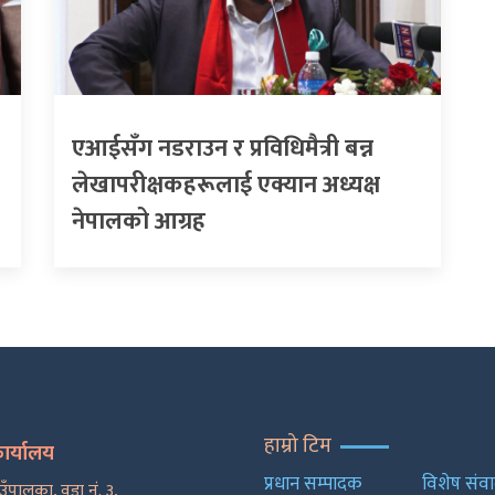
एआईसँग नडराउन र प्रविधिमैत्री बन्न
लेखापरीक्षकहरूलाई एक्यान अध्यक्ष
नेपालको आग्रह
हाम्रो टिम
कार्यालय
प्रधान सम्पादक
विशेष संव
ाउँपालका, वडा नं. ३,