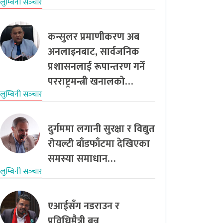
लुम्बिनी सञ्‍चार
कन्सुलर प्रमाणीकरण अब
अनलाइनबाट, सार्वजनिक
प्रशासनलाई रूपान्तरण गर्ने
परराष्ट्रमन्त्री खनालको…
लुम्बिनी सञ्‍चार
दुर्गममा लगानी सुरक्षा र विद्युत
रोयल्टी बाँडफाँटमा देखिएका
समस्या समाधान…
लुम्बिनी सञ्‍चार
एआईसँग नडराउन र
प्रविधिमैत्री बन्न