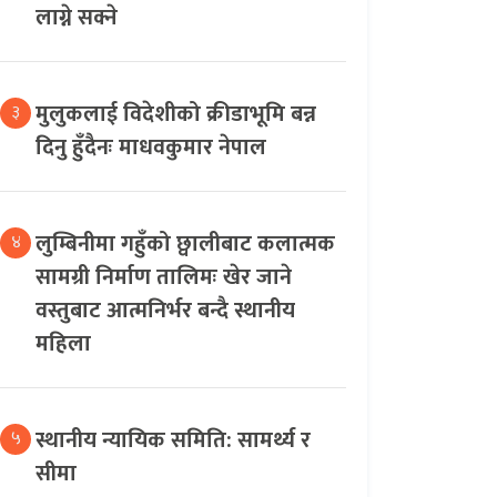
लाग्ने सक्ने
मुलुकलाई विदेशीको क्रीडाभूमि बन्न
३
दिनु हुँदैनः माधवकुमार नेपाल
लुम्बिनीमा गहुँको छ्वालीबाट कलात्मक
४
सामग्री निर्माण तालिमः खेर जाने
वस्तुबाट आत्मनिर्भर बन्दै स्थानीय
महिला
स्थानीय न्यायिक समिति: सामर्थ्य र
५
सीमा