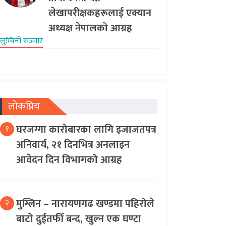
लेखापरीक्षकहरूलाई एक्यान
अध्यक्ष नेपालको आग्रह
लुम्बिनी सञ्‍चार
लोकप्रिय
घरजग्गा कारोबारका लागि इजाजतपत्र
१
अनिवार्य, २१ दिनभित्र अनलाइन
आवेदन दिन विभागको आग्रह
मुग्लिन – नारायणगढ खण्डमा पहिरोले
२
बाटो दुईतर्फी बन्द, खुल्न एक घण्टा