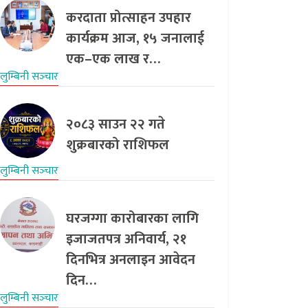
करदाता प्रोत्साहन उपहार
कार्यक्रम आज, १५ जनालाई
एक–एक लाख र…
लुम्बिनी सञ्‍चार
२०८३ साउन २२ गते
शुक्रबारको राशिफल
लुम्बिनी सञ्‍चार
घरजग्गा कारोबारका लागि
इजाजतपत्र अनिवार्य, २१
दिनभित्र अनलाइन आवेदन
दिन…
लुम्बिनी सञ्‍चार