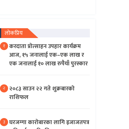
लोकप्रिय
करदाता प्रोत्साहन उपहार कार्यक्रम
१
आज, १५ जनालाई एक–एक लाख र
एक जनालाई १० लाख रुपैयाँ पुरस्कार
२०८३ साउन २२ गते शुक्रबारको
२
राशिफल
घरजग्गा कारोबारका लागि इजाजतपत्र
३