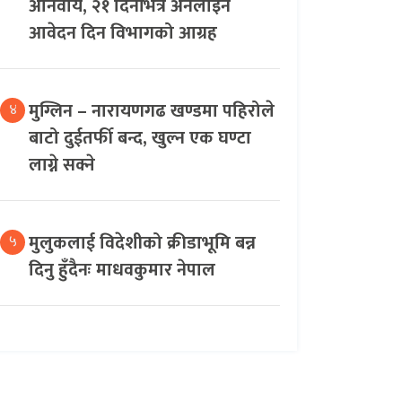
अनिवार्य, २१ दिनभित्र अनलाइन
आवेदन दिन विभागको आग्रह
मुग्लिन – नारायणगढ खण्डमा पहिरोले
४
बाटो दुईतर्फी बन्द, खुल्न एक घण्टा
लाग्ने सक्ने
मुलुकलाई विदेशीको क्रीडाभूमि बन्न
५
दिनु हुँदैनः माधवकुमार नेपाल