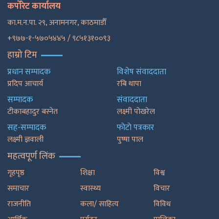
कर्पोरेट कार्यालय
का.म.न.पा. २९, अनामनगर, काठमाडाैँ
+९७७-१-५७०५४४५ / ९८५१३१००९३
हाम्रो टिम
प्रधान सम्पादक
विशेष संवाददाता
प्रदिप आचार्य
रबि थापा
सम्पादक
संवाददाता
टीकाबहादुर बस्नेत
लक्ष्मी पोखरेल
सह-सम्पादक
फाेटाे पत्रकार
लक्ष्मी ज्ञवाली
पुष्षा पाल
महत्वपूर्ण लिंक
गृहपृष्ठ
शिक्षा
विश्व
समाचार
स्वास्थ्य
विचार
राजनीति
कला/ साहित्य
विविध