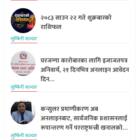
२०८३ साउन २२ गते शुक्रबारको
राशिफल
लुम्बिनी सञ्‍चार
घरजग्गा कारोबारका लागि इजाजतपत्र
अनिवार्य, २१ दिनभित्र अनलाइन आवेदन
दिन…
लुम्बिनी सञ्‍चार
कन्सुलर प्रमाणीकरण अब
अनलाइनबाट, सार्वजनिक प्रशासनलाई
रूपान्तरण गर्ने परराष्ट्रमन्त्री खनालको…
लुम्बिनी सञ्‍चार