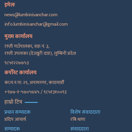
इमेलः
news@lumbinisanchar.com
info.lumbinisanchar@gmail.com
मुख्य कार्यालय
राप्ती गाउँपालका, वडा नं. ३,
राप्ती उपत्यका (देउखुरी दाङ), लुम्बिनी प्रदेश
९८५१२२७७५३
कर्पोरेट कार्यालय
का.म.न.पा. २९, अनामनगर, काठमाडाैँ
+९७७-१-५७०५४४५ / ९८५१३१००९३
हाम्रो टिम
प्रधान सम्पादक
विशेष संवाददाता
प्रदिप आचार्य
रबि थापा
सम्पादक
संवाददाता