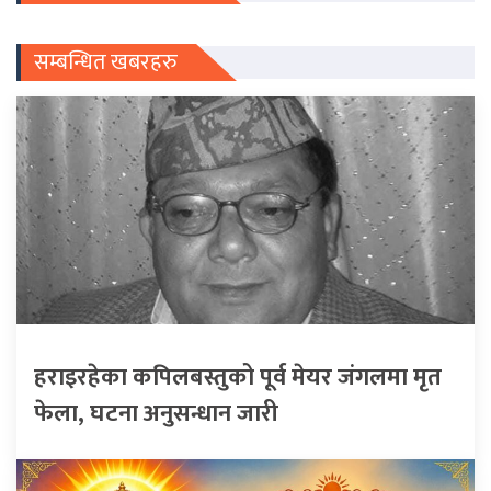
सम्बन्धित खबरहरु
हराइरहेका कपिलबस्तुको पूर्व मेयर जंगलमा मृत
फेला, घटना अनुसन्धान जारी