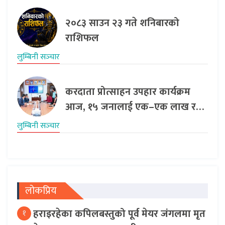
२०८३ साउन २३ गते शनिबारको
राशिफल
लुम्बिनी सञ्‍चार
करदाता प्रोत्साहन उपहार कार्यक्रम
आज, १५ जनालाई एक–एक लाख र…
लुम्बिनी सञ्‍चार
लोकप्रिय
हराइरहेका कपिलबस्तुको पूर्व मेयर जंगलमा मृत
१