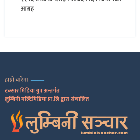
आग्रह
हाम्रो बारेमा
टक्सार मिडिया ग्रुप अन्तर्गत
लुम्बिनी मल्टिमिडिया प्रा.लि द्वारा संचालित