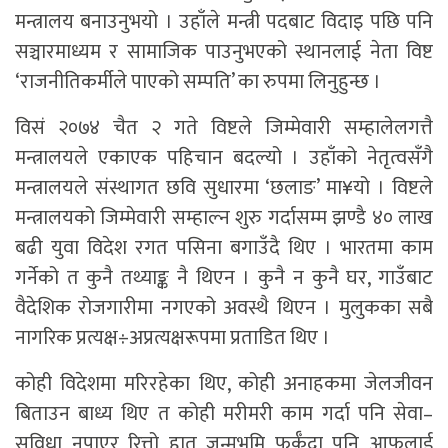
मन्त्रालय बनाउनुभयो । उहाँले मन्त्री पदबाट विदाइ पछि पनि
सञ्चारमाध्यम र सामाजिक पाउनुभएको स्थानलाई नेता विष्ट
‘राजनीतिकर्मीले पाएको सम्पति’ का रुपमा लिनुहुन्छ ।
विसं २०७४ चैत २ गते विष्टले जिम्मेवारी सम्हालेलगत्तै
मन्त्रालयले एकाएक पहिचान बदल्यो । उहाँको नेतृत्वसँगै
मन्त्रालयले संस्थागत छवि सुधारमा ‘छलाङ’ मा¥यो । विष्टले
मन्त्रालयको जिम्मेवारी सम्हाल्न शुरु गर्दासम्म झण्डै ४० लाख
बढी युवा विदेश रगत पसिना बगाउँदै थिए । भारतमा काम
गर्नेको त कुनै तथ्याङ्क नै थिएन । कुनै न कुनै घर, गाउँबाट
वैदेशिक रोजगारीमा नगएको अवस्थै थिएन । मुलुकका सबै
नागरिक प्रत्यक्ष÷अप्रत्यक्षरूपमा प्रताडित थिए ।
कोही विदेशमा मरिरहेका थिए, कोही अनाहकमा जेलजीवन
बिताउन बाध्य थिए त कोही मरीमरी काम गर्दा पनि सेवा–
सुविधा नपाएर रित्तो हात जन्मभूमि फर्कँदा पनि आफूलाई