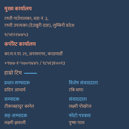
मुख्य कार्यालय
राप्ती गाउँपालका, वडा नं. ३,
राप्ती उपत्यका (देउखुरी दाङ), लुम्बिनी प्रदेश
९८५१२२७७५३
कर्पोरेट कार्यालय
का.म.न.पा. २९, अनामनगर, काठमाडाैँ
+९७७-१-५७०५४४५ / ९८५१३१००९३
हाम्रो टिम
प्रधान सम्पादक
विशेष संवाददाता
प्रदिप आचार्य
रबि थापा
सम्पादक
संवाददाता
टीकाबहादुर बस्नेत
लक्ष्मी पोखरेल
सह-सम्पादक
फाेटाे पत्रकार
लक्ष्मी ज्ञवाली
पुष्षा पाल