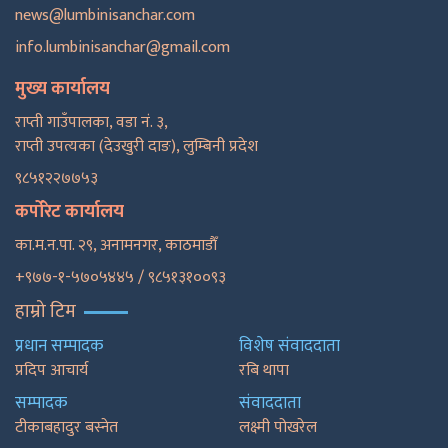
news@lumbinisanchar.com
info.lumbinisanchar@gmail.com
मुख्य कार्यालय
राप्ती गाउँपालका, वडा नं. ३,
राप्ती उपत्यका (देउखुरी दाङ), लुम्बिनी प्रदेश
९८५१२२७७५३
कर्पोरेट कार्यालय
का.म.न.पा. २९, अनामनगर, काठमाडाैँ
+९७७-१-५७०५४४५ / ९८५१३१००९३
हाम्रो टिम
प्रधान सम्पादक
विशेष संवाददाता
प्रदिप आचार्य
रबि थापा
सम्पादक
संवाददाता
टीकाबहादुर बस्नेत
लक्ष्मी पोखरेल