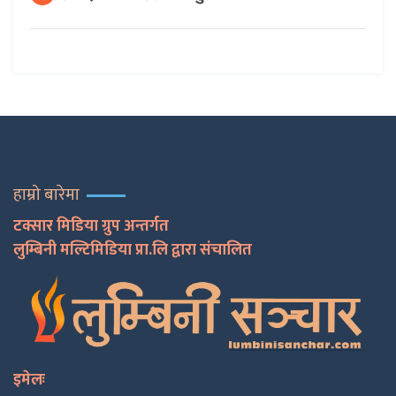
हाम्रो बारेमा
टक्सार मिडिया ग्रुप अन्तर्गत
लुम्बिनी मल्टिमिडिया प्रा.लि द्वारा संचालित
इमेलः