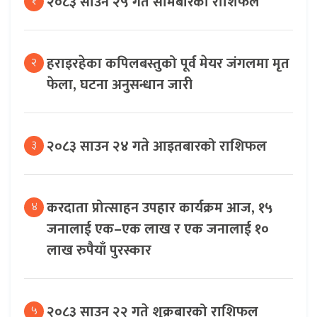
२०८३ साउन २५ गते साेमबारको राशिफल
१
हराइरहेका कपिलबस्तुको पूर्व मेयर जंगलमा मृत
२
फेला, घटना अनुसन्धान जारी
२०८३ साउन २४ गते आइतबारको राशिफल
३
करदाता प्रोत्साहन उपहार कार्यक्रम आज, १५
४
जनालाई एक–एक लाख र एक जनालाई १०
लाख रुपैयाँ पुरस्कार
२०८३ साउन २२ गते शुक्रबारको राशिफल
५