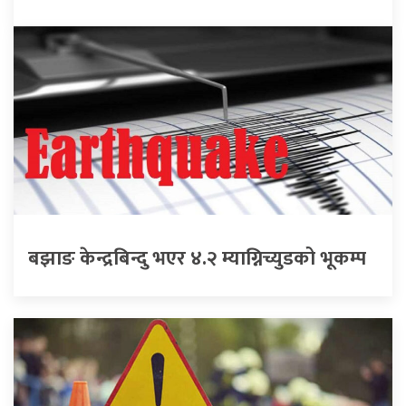
बझाङ केन्द्रबिन्दु भएर ४.२ म्याग्निच्युडको भूकम्प