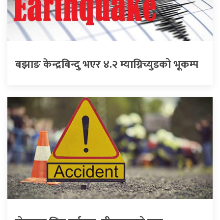
बझाङ केन्द्रबिन्दु भएर ४.२ म्याग्निच्युडको भूकम्प