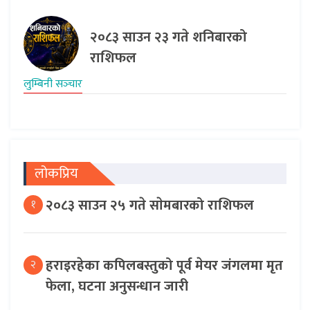
२०८३ साउन २३ गते शनिबारको
राशिफल
लुम्बिनी सञ्‍चार
लोकप्रिय
२०८३ साउन २५ गते साेमबारको राशिफल
१
हराइरहेका कपिलबस्तुको पूर्व मेयर जंगलमा मृत
२
फेला, घटना अनुसन्धान जारी