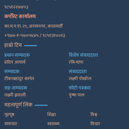
९८५१२२७७५३
कर्पोरेट कार्यालय
का.म.न.पा. २९, अनामनगर, काठमाडाैँ
+९७७-१-५७०५४४५ / ९८५१३१००९३
हाम्रो टिम
प्रधान सम्पादक
विशेष संवाददाता
प्रदिप आचार्य
रबि थापा
सम्पादक
संवाददाता
टीकाबहादुर बस्नेत
लक्ष्मी पोखरेल
सह-सम्पादक
फाेटाे पत्रकार
लक्ष्मी ज्ञवाली
पुष्षा पाल
महत्वपूर्ण लिंक
गृहपृष्ठ
शिक्षा
विश्व
समाचार
स्वास्थ्य
विचार