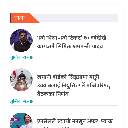
ताजा
‘फ्री भिसा–फ्री टिकट’ १० वर्षदेखि
कागजमै सिमितः श्रममन्त्री यादव
लुम्बिनी सञ्‍चार
लगानी बोर्डको सिइओमा याङ्की
उक्याबलाई नियुक्ति गर्ने मन्त्रिपरिषद्
बैठकको निर्णय
लुम्बिनी सञ्‍चार
एनसेलले ल्यायो मनसुन अफर, प्याक