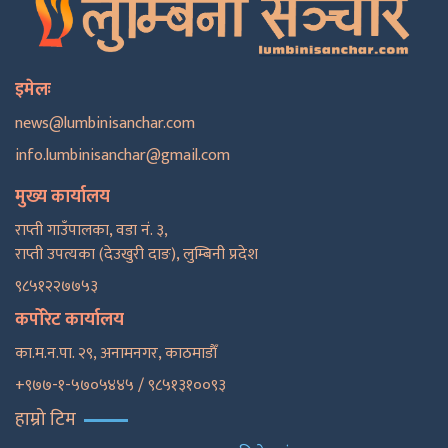
इमेलः
news@lumbinisanchar.com
info.lumbinisanchar@gmail.com
मुख्य कार्यालय
राप्ती गाउँपालका, वडा नं. ३,
राप्ती उपत्यका (देउखुरी दाङ), लुम्बिनी प्रदेश
९८५१२२७७५३
कर्पोरेट कार्यालय
का.म.न.पा. २९, अनामनगर, काठमाडाैँ
+९७७-१-५७०५४४५ / ९८५१३१००९३
हाम्रो टिम