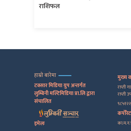
राशिफल
हाम्रो बारेमा
मुख्य 
टक्सार मिडिया ग्रुप अन्तर्गत
राप्ती ग
लुम्बिनी मल्टिमिडिया प्रा.लि द्वारा
राप्ती उ
संचालित
९८५१२
कर्पोरे
इमेलः
का.म.न.