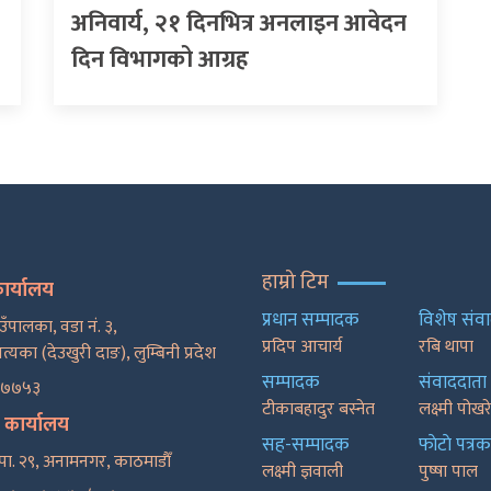
अनिवार्य, २१ दिनभित्र अनलाइन आवेदन
दिन विभागको आग्रह
हाम्रो टिम
कार्यालय
प्रधान सम्पादक
विशेष संव
ाउँपालका, वडा नं. ३,
प्रदिप आचार्य
रबि थापा
पत्यका (देउखुरी दाङ), लुम्बिनी प्रदेश
सम्पादक
संवाददाता
२७७५३
टीकाबहादुर बस्नेत
लक्ष्मी पोख
ट कार्यालय
सह-सम्पादक
फाेटाे पत्रक
पा. २९, अनामनगर, काठमाडाैँ
लक्ष्मी ज्ञवाली
पुष्षा पाल