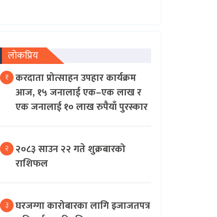
लोकप्रिय
करदाता प्रोत्साहन उपहार कार्यक्रम
१
आज, १५ जनालाई एक–एक लाख र
एक जनालाई १० लाख रुपैयाँ पुरस्कार
२०८३ साउन २२ गते शुक्रबारको
२
राशिफल
घरजग्गा कारोबारका लागि इजाजतपत्र
३