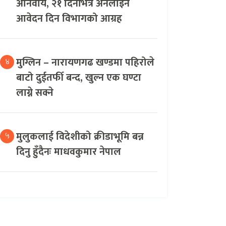
अनिवार्य, २१ दिनभित्र अनलाइन
आवेदन दिन विभागको आग्रह
मुग्लिन – नारायणगढ खण्डमा पहिरोले
४
बाटो दुईतर्फी बन्द, खुल्न एक घण्टा
लाग्ने सक्ने
मुलुकलाई विदेशीको क्रीडाभूमि बन्न
५
दिनु हुँदैनः माधवकुमार नेपाल