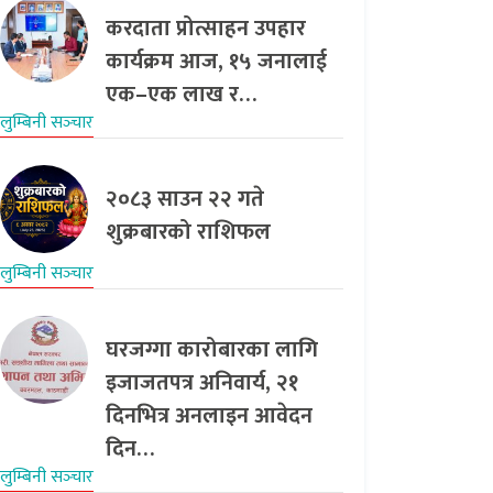
करदाता प्रोत्साहन उपहार
कार्यक्रम आज, १५ जनालाई
एक–एक लाख र…
लुम्बिनी सञ्‍चार
२०८३ साउन २२ गते
शुक्रबारको राशिफल
लुम्बिनी सञ्‍चार
घरजग्गा कारोबारका लागि
इजाजतपत्र अनिवार्य, २१
दिनभित्र अनलाइन आवेदन
दिन…
लुम्बिनी सञ्‍चार