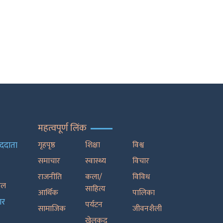
महत्वपूर्ण लिंक
ाददाता
गृहपृष्ठ
शिक्षा
विश्व
समाचार
स्वास्थ्य
विचार
राजनीति
कला/
विविध
रेल
साहित्य
आर्थिक
पालिका
ार
पर्यटन
सामाजिक
जीवनशैली
खेलकुद