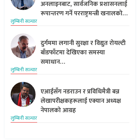
अनलाइनबाट, सार्वजनिक प्रशासनलाई
रूपान्तरण गर्ने परराष्ट्रमन्त्री खनालको…
लुम्बिनी सञ्‍चार
दुर्गममा लगानी सुरक्षा र विद्युत रोयल्टी
बाँडफाँटमा देखिएका समस्या
समाधान…
लुम्बिनी सञ्‍चार
एआईसँग नडराउन र प्रविधिमैत्री बन्न
लेखापरीक्षकहरूलाई एक्यान अध्यक्ष
नेपालको आग्रह
लुम्बिनी सञ्‍चार