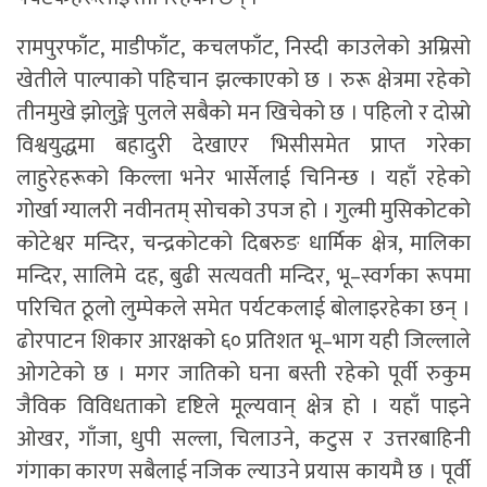
रामपुरफाँट, माडीफाँट, कचलफाँट, निस्दी काउलेको अम्रिसो
खेतीले पाल्पाको पहिचान झल्काएको छ । रुरू क्षेत्रमा रहेको
तीनमुखे झोलुङ्गे पुलले सबैको मन खिचेको छ । पहिलो र दोस्रो
विश्वयुद्धमा बहादुरी देखाएर भिसीसमेत प्राप्त गरेका
लाहुरेहरूको किल्ला भनेर भार्सेलाई चिनिन्छ । यहाँ रहेको
गोर्खा ग्यालरी नवीनतम् सोचको उपज हो । गुल्मी मुसिकोटको
कोटेश्वर मन्दिर, चन्द्रकोटको दिबरुङ धार्मिक क्षेत्र, मालिका
मन्दिर, सालिमे दह, बुढी सत्यवती मन्दिर, भू–स्वर्गका रूपमा
परिचित ठूलो लुम्पेकले समेत पर्यटकलाई बोलाइरहेका छन् ।
ढोरपाटन शिकार आरक्षको ६० प्रतिशत भू–भाग यही जिल्लाले
ओगटेको छ । मगर जातिको घना बस्ती रहेको पूर्वी रुकुम
जैविक विविधताको दृष्टिले मूल्यवान् क्षेत्र हो । यहाँ पाइने
ओखर, गाँजा, धुपी सल्ला, चिलाउने, कटुस र उत्तरबाहिनी
गंगाका कारण सबैलाई नजिक ल्याउने प्रयास कायमै छ । पूर्वी