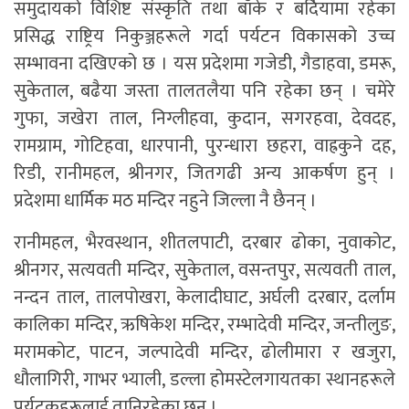
समुदायको विशिष्ट संस्कृति तथा बाँके र बर्दियामा रहेका
प्रसिद्ध राष्ट्रिय निकुञ्जहरूले गर्दा पर्यटन विकासको उच्च
सम्भावना दखिएको छ । यस प्रदेशमा गजेडी, गैडाहवा, डमरू,
सुकेताल, बढैया जस्ता तालतलैया पनि रहेका छन् । चमेरे
गुफा, जखेरा ताल, निग्लीहवा, कुदान, सगरहवा, देवदह,
रामग्राम, गोटिहवा, धारपानी, पुरन्धारा छहरा, वाह्रकुने दह,
रिडी, रानीमहल, श्रीनगर, जितगढी अन्य आकर्षण हुन् ।
प्रदेशमा धार्मिक मठ मन्दिर नहुने जिल्ला नै छैनन् ।
रानीमहल, भैरवस्थान, शीतलपाटी, दरबार ढोका, नुवाकोट,
श्रीनगर, सत्यवती मन्दिर, सुकेताल, वसन्तपुर, सत्यवती ताल,
नन्दन ताल, तालपोखरा, केलादीघाट, अर्घली दरबार, दर्लाम
कालिका मन्दिर, ऋषिकेश मन्दिर, रम्भादेवी मन्दिर, जन्तीलुङ,
मरामकोट, पाटन, जल्पादेवी मन्दिर, ढोलीमारा र खजुरा,
धौलागिरी, गाभर भ्याली, डल्ला होमस्टेलगायतका स्थानहरूले
पर्यटकहरूलाई तानिरहेका छन् ।