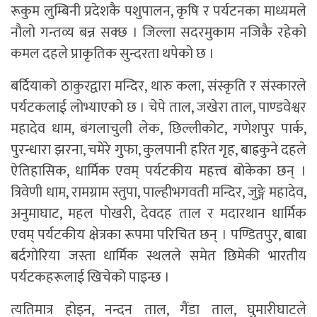
रूकुम लुम्बिनी प्रदेशकै पशुपालन, कृषि र पर्यटनका माध्यमले
नौलो गन्तव्य बन्न सक्छ । जिल्ला सदरमुकाम नजिकै रहेको
कमल दहले प्राकृतिक सुन्दरता थपेको छ ।
बर्दियाको ठाकुरद्वारा मन्दिर, थारु कला, संस्कृति र संस्कारले
पर्यटकलाई लोभ्याएको छ । चेपे ताल, जखेरा ताल, पाण्डवेश्वर
महादेव धाम, बंगलाचुली लेक, छिल्लीकोट, गणेशपुर पार्क,
पुरन्धारा झरना, चमेरे गुफा, कुलपानी हरित गृह, बाह्रकुने दहले
ऐतिहासिक, धार्मिक एवम् पर्यटकीय महत्त्व बोकेका छन् ।
त्रिवेणी धाम, रामग्राम स्तुपा, पाल्हीभगवती मन्दिर, जुङ्गे महादेव,
अनुमाघाट, महल पोखरी, देवदह ताल र मदारथान धार्मिक
एवम् पर्यटकीय क्षेत्रका रूपमा परिचित छन् । पण्डितपुर, बाबा
बर्दगोरिया जस्ता धार्मिक स्थलले समेत छिमेकी भारतीय
पर्यटकहरूलाई खिचेको पाइन्छ ।
त्यतिमात्र होइन, नन्दन ताल, गैंडा ताल, घुमारीघाटले