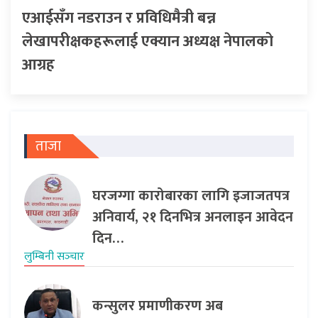
एआईसँग नडराउन र प्रविधिमैत्री बन्न
लेखापरीक्षकहरूलाई एक्यान अध्यक्ष नेपालको
आग्रह
ताजा
घरजग्गा कारोबारका लागि इजाजतपत्र
अनिवार्य, २१ दिनभित्र अनलाइन आवेदन
दिन…
लुम्बिनी सञ्‍चार
कन्सुलर प्रमाणीकरण अब