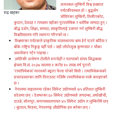
जन्मस्थल लुम्बिनी विश्व प्रख्यात
पर्यटकीयस्थल हो । बुद्धसँग
रुद्र खड्का
जोडिएका लुम्बिनी, तिलौराकोट,
कुदान, देवदह र रामग्राम यहाँका पुरातात्त्विक र धार्मिक सम्पदा हुन् ।
बौद्ध दर्शन, शिक्षा, सम्पदा, संस्कृतिलाई उजागर गर्न लुम्बिनी बौद्ध
विश्वविद्यालय पनि स्थापना गरिएको छ ।
विश्वभरका पर्यटकले प्राकृतिक वासस्थानमा बाघ हेर्न पाउने बर्दिया र
बाँके राष्ट्रिय निकुञ्ज यहीँ पर्छ । जहाँ लोपोन्मुख कृष्णसार र चौका
अवलोकन गर्र्न पाइन्छ ।
अमेरिकी अन्वेषण टोलीले रुपन्देही र पाल्पाको संगम सिद्धबाबा
क्षेत्रमा वि.सं. २०३७ सालमा १ करोड १० लाख वर्ष पुरानो
‘रामापिथेकस’ मानवको बङ्गारा फेला परेको थियो । रामापिथेकसको
प्रचारप्रसारका लागि तिनाउतट नजिकै रामापिथेकस पार्क बनाइएको
छ ।
नेपालमा सञ्चालनमा रहेका सिमेन्ट उद्योगमध्ये ७५ प्रतिशत लुम्बिनी
प्रदेशमा छन् । देशभरका ६० सिमेन्ट उद्योगमध्ये जगदम्बा, अर्घाखाँची,
दाउन्ने, सोनापुर, सगरमाथालगायत ४५ सिमेन्ट उद्योग त लुम्बिनीमै छन्
। बुटवल, भैरहवा, नेपालगञ्ज औद्योगिक हव बनेका छन् ।