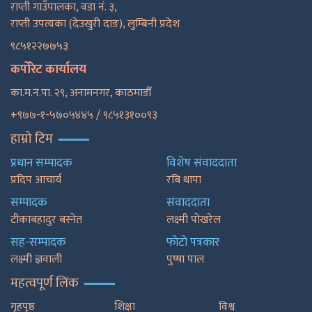
राप्ती गाउँपालका, वडा नं. ३,
राप्ती उपत्यका (देउखुरी दाङ), लुम्बिनी प्रदेश
९८५१२२७७५३
कर्पोरेट कार्यालय
का.म.न.पा. २९, अनामनगर, काठमाडाैँ
+९७७-१-५७०५४४५ / ९८५१३१००९३
हाम्रो टिम
प्रधान सम्पादक
विशेष संवाददाता
प्रदिप आचार्य
रबि थापा
सम्पादक
संवाददाता
टीकाबहादुर बस्नेत
लक्ष्मी पोखरेल
सह-सम्पादक
फाेटाे पत्रकार
लक्ष्मी ज्ञवाली
पुष्षा पाल
महत्वपूर्ण लिंक
गृहपृष्ठ
शिक्षा
विश्व