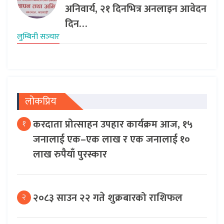
अनिवार्य, २१ दिनभित्र अनलाइन आवेदन
दिन…
लुम्बिनी सञ्‍चार
लोकप्रिय
करदाता प्रोत्साहन उपहार कार्यक्रम आज, १५
१
जनालाई एक–एक लाख र एक जनालाई १०
लाख रुपैयाँ पुरस्कार
२०८३ साउन २२ गते शुक्रबारको राशिफल
२