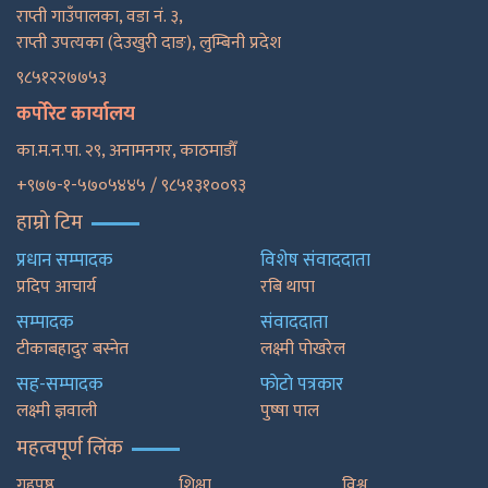
राप्ती गाउँपालका, वडा नं. ३,
राप्ती उपत्यका (देउखुरी दाङ), लुम्बिनी प्रदेश
९८५१२२७७५३
कर्पोरेट कार्यालय
का.म.न.पा. २९, अनामनगर, काठमाडाैँ
+९७७-१-५७०५४४५ / ९८५१३१००९३
हाम्रो टिम
प्रधान सम्पादक
विशेष संवाददाता
प्रदिप आचार्य
रबि थापा
सम्पादक
संवाददाता
टीकाबहादुर बस्नेत
लक्ष्मी पोखरेल
सह-सम्पादक
फाेटाे पत्रकार
लक्ष्मी ज्ञवाली
पुष्षा पाल
महत्वपूर्ण लिंक
गृहपृष्ठ
शिक्षा
विश्व