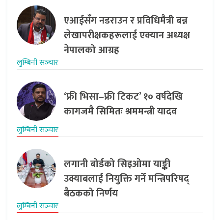
एआईसँग नडराउन र प्रविधिमैत्री बन्न
लेखापरीक्षकहरूलाई एक्यान अध्यक्ष
नेपालको आग्रह
लुम्बिनी सञ्‍चार
‘फ्री भिसा–फ्री टिकट’ १० वर्षदेखि
कागजमै सिमितः श्रममन्त्री यादव
लुम्बिनी सञ्‍चार
लगानी बोर्डको सिइओमा याङ्की
उक्याबलाई नियुक्ति गर्ने मन्त्रिपरिषद्
बैठकको निर्णय
लुम्बिनी सञ्‍चार