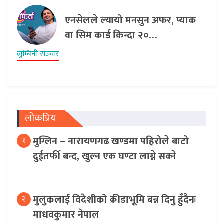
एनसेलले ल्यायो मनसुन अफर, प्याक
वा सिम कार्ड किन्दा २०…
लुम्बिनी सञ्‍चार
लोकप्रिय
मुग्लिन – नारायणगढ खण्डमा पहिरोले बाटो
१
दुईतर्फी बन्द, खुल्न एक घण्टा लाग्ने सक्ने
मुलुकलाई विदेशीको क्रीडाभूमि बन्न दिनु हुँदैनः
२
माधवकुमार नेपाल