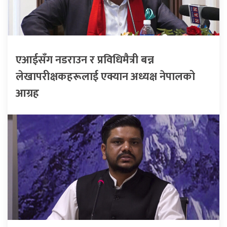
एआईसँग नडराउन र प्रविधिमैत्री बन्न
लेखापरीक्षकहरूलाई एक्यान अध्यक्ष नेपालको
आग्रह