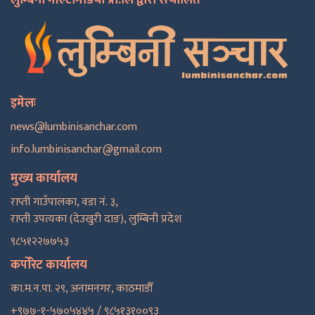
इमेलः
news@lumbinisanchar.com
info.lumbinisanchar@gmail.com
मुख्य कार्यालय
राप्ती गाउँपालका, वडा नं. ३,
राप्ती उपत्यका (देउखुरी दाङ), लुम्बिनी प्रदेश
९८५१२२७७५३
कर्पोरेट कार्यालय
का.म.न.पा. २९, अनामनगर, काठमाडाैँ
+९७७-१-५७०५४४५ / ९८५१३१००९३