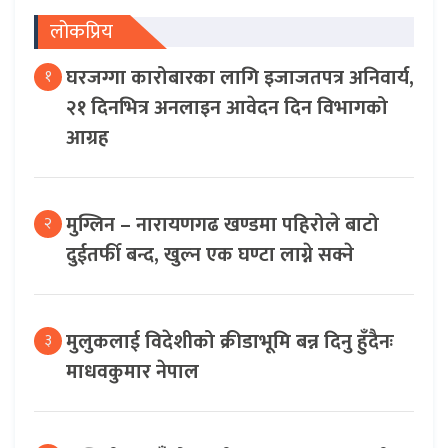
लोकप्रिय
घरजग्गा कारोबारका लागि इजाजतपत्र अनिवार्य,
१
२१ दिनभित्र अनलाइन आवेदन दिन विभागको
आग्रह
मुग्लिन – नारायणगढ खण्डमा पहिरोले बाटो
२
दुईतर्फी बन्द, खुल्न एक घण्टा लाग्ने सक्ने
मुलुकलाई विदेशीको क्रीडाभूमि बन्न दिनु हुँदैनः
३
माधवकुमार नेपाल