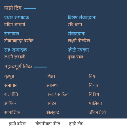
हाम्रो टिम
प्रधान सम्पादक
विशेष संवाददाता
प्रदिप आचार्य
रबि थापा
सम्पादक
संवाददाता
टीकाबहादुर बस्नेत
लक्ष्मी पोखरेल
सह-सम्पादक
फाेटाे पत्रकार
लक्ष्मी ज्ञवाली
पुष्षा पाल
महत्वपूर्ण लिंक
गृहपृष्ठ
शिक्षा
विश्व
समाचार
स्वास्थ्य
विचार
राजनीति
कला/ साहित्य
विविध
आर्थिक
पर्यटन
पालिका
सामाजिक
खेलकुद
जीवनशैली
हाम्रो बारेमा
गोपनीयता नीति
हाम्रो टीम