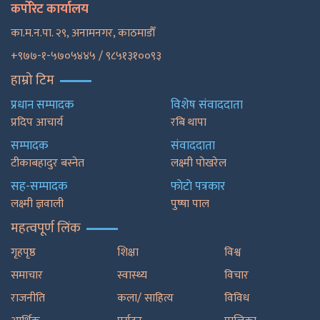
कर्पोरेट कार्यालय
का.म.न.पा. २९, अनामनगर, काठमाडाैँ
+९७७-१-५७०५४४५ / ९८५१३१००९३
हाम्रो टिम
प्रधान सम्पादक
विशेष संवाददाता
प्रदिप आचार्य
रबि थापा
सम्पादक
संवाददाता
टीकाबहादुर बस्नेत
लक्ष्मी पोखरेल
सह-सम्पादक
फाेटाे पत्रकार
लक्ष्मी ज्ञवाली
पुष्षा पाल
महत्वपूर्ण लिंक
गृहपृष्ठ
शिक्षा
विश्व
समाचार
स्वास्थ्य
विचार
राजनीति
कला/ साहित्य
विविध