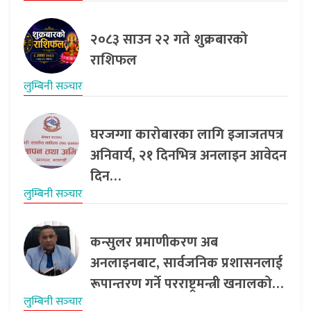
२०८३ साउन २२ गते शुक्रबारको
राशिफल
लुम्बिनी सञ्‍चार
घरजग्गा कारोबारका लागि इजाजतपत्र
अनिवार्य, २१ दिनभित्र अनलाइन आवेदन
दिन…
लुम्बिनी सञ्‍चार
कन्सुलर प्रमाणीकरण अब
अनलाइनबाट, सार्वजनिक प्रशासनलाई
रूपान्तरण गर्ने परराष्ट्रमन्त्री खनालको…
लुम्बिनी सञ्‍चार