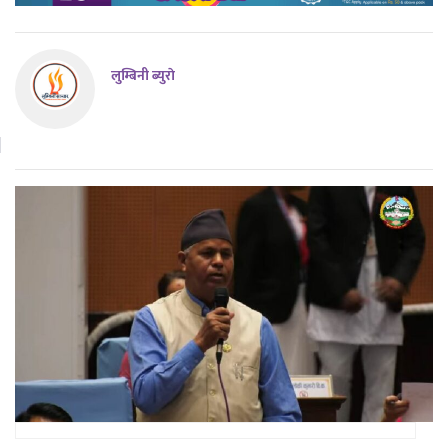
लुम्बिनी ब्युराे