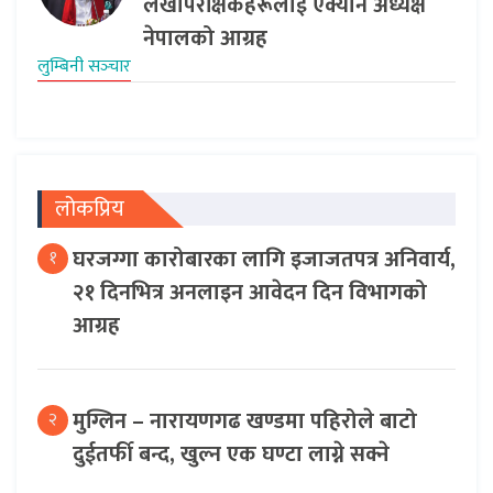
लेखापरीक्षकहरूलाई एक्यान अध्यक्ष
नेपालको आग्रह
लुम्बिनी सञ्‍चार
लोकप्रिय
घरजग्गा कारोबारका लागि इजाजतपत्र अनिवार्य,
१
२१ दिनभित्र अनलाइन आवेदन दिन विभागको
आग्रह
मुग्लिन – नारायणगढ खण्डमा पहिरोले बाटो
२
दुईतर्फी बन्द, खुल्न एक घण्टा लाग्ने सक्ने