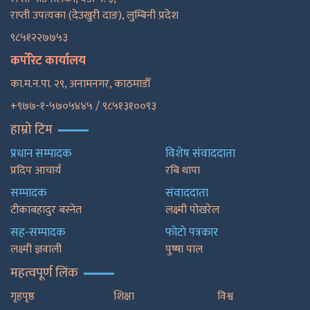
राप्ती उपत्यका (देउखुरी दाङ), लुम्बिनी प्रदेश
९८५१२२७७५३
कर्पोरेट कार्यालय
का.म.न.पा. २९, अनामनगर, काठमाडाैँ
+९७७-१-५७०५४४५ / ९८५१३१००९३
हाम्रो टिम
प्रधान सम्पादक
विशेष संवाददाता
प्रदिप आचार्य
रबि थापा
सम्पादक
संवाददाता
टीकाबहादुर बस्नेत
लक्ष्मी पोखरेल
सह-सम्पादक
फाेटाे पत्रकार
लक्ष्मी ज्ञवाली
पुष्षा पाल
महत्वपूर्ण लिंक
गृहपृष्ठ
शिक्षा
विश्व