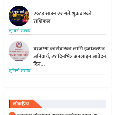
२०८३ साउन २२ गते शुक्रबारको
राशिफल
लुम्बिनी सञ्‍चार
घरजग्गा कारोबारका लागि इजाजतपत्र
अनिवार्य, २१ दिनभित्र अनलाइन आवेदन
दिन…
लुम्बिनी सञ्‍चार
लोकप्रिय