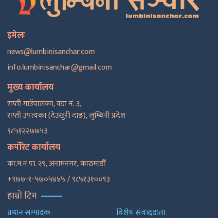
इमेलः
news@lumbinisanchar.com
info.lumbinisanchar@gmail.com
मुख्य कार्यालय
राप्ती गाउँपालका, वडा नं. ३,
राप्ती उपत्यका (देउखुरी दाङ), लुम्बिनी प्रदेश
९८५१२२७७५३
कर्पोरेट कार्यालय
का.म.न.पा. २९, अनामनगर, काठमाडाैँ
+९७७-१-५७०५४४५ / ९८५१३१००९३
हाम्रो टिम
प्रधान सम्पादक
विशेष संवाददाता