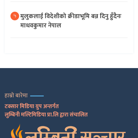
मुलुकलाई विदेशीको क्रीडाभूमि बन्न दिनु हुँदैनः
५
माधवकुमार नेपाल
हाम्रो बारेमा
टक्सार मिडिया ग्रुप अन्तर्गत
लुम्बिनी मल्टिमिडिया प्रा.लि द्वारा संचालित