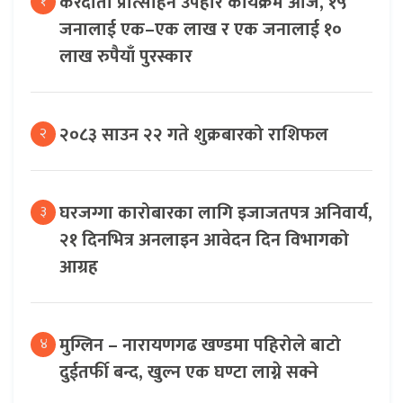
करदाता प्रोत्साहन उपहार कार्यक्रम आज, १५
१
जनालाई एक–एक लाख र एक जनालाई १०
लाख रुपैयाँ पुरस्कार
२०८३ साउन २२ गते शुक्रबारको राशिफल
२
घरजग्गा कारोबारका लागि इजाजतपत्र अनिवार्य,
३
२१ दिनभित्र अनलाइन आवेदन दिन विभागको
आग्रह
मुग्लिन – नारायणगढ खण्डमा पहिरोले बाटो
४
दुईतर्फी बन्द, खुल्न एक घण्टा लाग्ने सक्ने