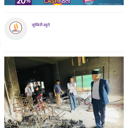
लुम्बिनी ब्युराे