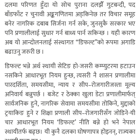
दलमा परिणत हुँदा यो सोच पुराना दलझैँ गुटबन्दी, पद
बाँडफाँट र चुनावी अङ्कगणितमा अड्किनेछ तर विचार समूह
बनेर नागरिक दबाब सिर्जना गर्न सके, जुनसुकै सरकार भए
पनि प्रणालीलाई सुधार गर्न बाध्य पार्न सकिन्छ । यही कारण
अब यो आन्दोलनलाई संस्थागत “डिफल्ट”को रूपमा अगाडि
बढाउनु जरुरी छ ।
डिफल्ट भन्ने अर्थ स्थायी सेटिङ हो-जसरी कम्प्युटरमा हटाउन
नसकिने आधारभूत नियम हुन्छ, त्यसरी नै शासन प्रणालीमा
पारदर्शिता, समयसीमा, न्याय र सीप–रोजगारीजस्ता मूल्य
अनिवार्य बन्नुपर्छ । बजेट र ठेक्का खुला डेटा प्रणालीमार्फत्
सार्वजनिक हुने, नागरिक सेवामा समयसीमा तोकिने, मुद्दाको
ट्रयाकिङ हुने र शिक्षा प्रणाली सीप–रोजगारीसँग जोडिने-यी
चार आधारभूत नियम ‘डिफल्ट’ नीति बन्ने हो भने नेपाल
स्थायीतर्फ बढ्छ। यी कुनै दलका घोषणापत्र होइनन्, राज्यका