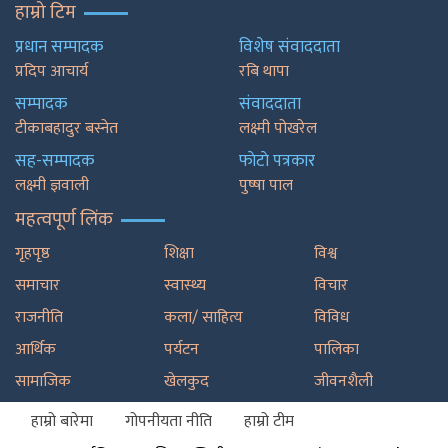
हाम्रो टिम
प्रधान सम्पादक
विशेष संवाददाता
प्रदिप आचार्य
रबि थापा
सम्पादक
संवाददाता
टीकाबहादुर बस्नेत
लक्ष्मी पोखरेल
सह-सम्पादक
फाेटाे पत्रकार
लक्ष्मी ज्ञवाली
पुष्षा पाल
महत्वपूर्ण लिंक
गृहपृष्ठ
शिक्षा
विश्व
समाचार
स्वास्थ्य
विचार
राजनीति
कला/ साहित्य
विविध
आर्थिक
पर्यटन
पालिका
सामाजिक
खेलकुद
जीवनशैली
हाम्रो बारेमा
गोपनीयता नीति
हाम्रो टीम