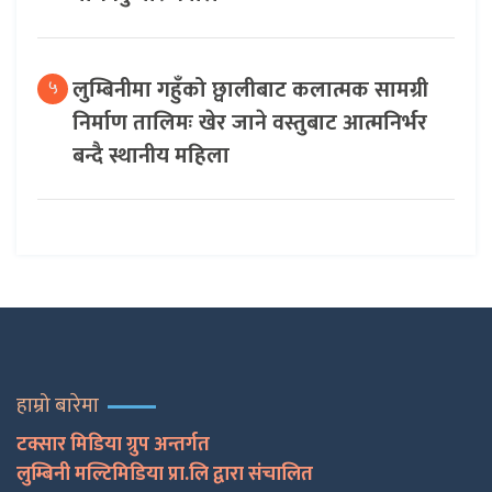
लुम्बिनीमा गहुँको छ्वालीबाट कलात्मक सामग्री
५
निर्माण तालिमः खेर जाने वस्तुबाट आत्मनिर्भर
बन्दै स्थानीय महिला
हाम्रो बारेमा
टक्सार मिडिया ग्रुप अन्तर्गत
लुम्बिनी मल्टिमिडिया प्रा.लि द्वारा संचालित