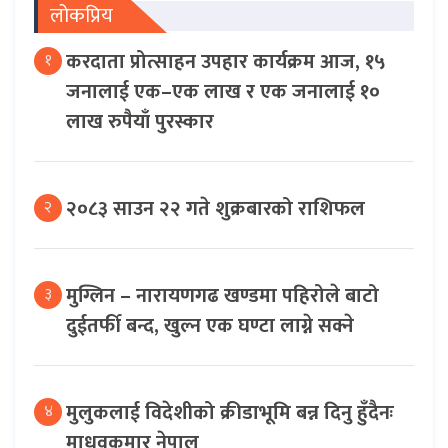
लोकप्रिय
करदाता प्रोत्साहन उपहार कार्यक्रम आज, १५
१
जनालाई एक–एक लाख र एक जनालाई १०
लाख रुपैयाँ पुरस्कार
२०८३ साउन २२ गते शुक्रबारको राशिफल
२
मुग्लिन – नारायणगढ खण्डमा पहिरोले बाटो
३
दुईतर्फी बन्द, खुल्न एक घण्टा लाग्ने सक्ने
मुलुकलाई विदेशीको क्रीडाभूमि बन्न दिनु हुँदैनः
४
माधवकुमार नेपाल