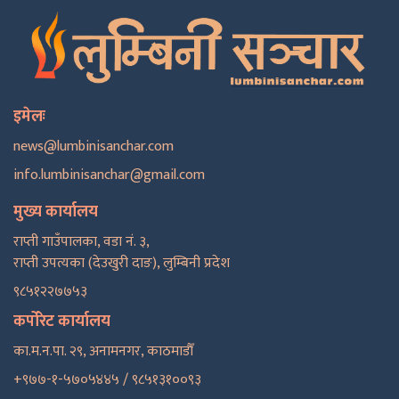
इमेलः
news@lumbinisanchar.com
info.lumbinisanchar@gmail.com
मुख्य कार्यालय
राप्ती गाउँपालका, वडा नं. ३,
राप्ती उपत्यका (देउखुरी दाङ), लुम्बिनी प्रदेश
९८५१२२७७५३
कर्पोरेट कार्यालय
का.म.न.पा. २९, अनामनगर, काठमाडाैँ
+९७७-१-५७०५४४५ / ९८५१३१००९३