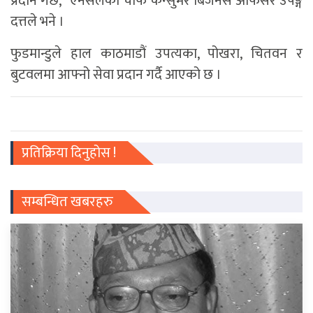
प्रदान गर्छ,” एनसेलका चीफ कन्सुमर बिजनेस अफिसर उपङ्ग
दत्तले भने ।
फुडमान्डुले हाल काठमाडौं उपत्यका, पोखरा, चितवन र
बुटवलमा आफ्नो सेवा प्रदान गर्दै आएको छ ।
प्रतिक्रिया दिनुहोस !
सम्बन्धित खबरहरु