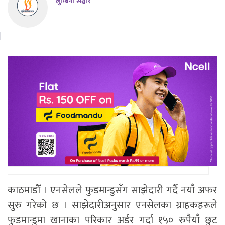
लुम्बिनी सञ्चार
काठमाडौँ । एनसेलले फुडमान्डुसँग साझेदारी गर्दै नयाँ अफर
सुरु गरेको छ । साझेदारीअनुसार एनसेलका ग्राहकहरूले
फुडमान्डुमा खानाका परिकार अर्डर गर्दा १५० रुपैयाँ छुट