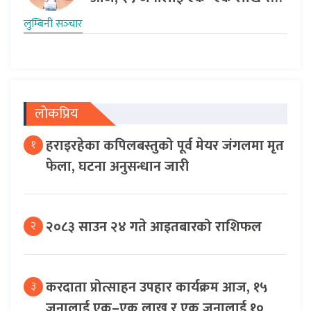
लुम्बिनी सञ्‍चार
लोकप्रिय
हराइरहेका कपिलबस्तुको पूर्व मेयर जंगलमा मृत
१
फेला, घटना अनुसन्धान जारी
२०८३ साउन २४ गते आइतबारको राशिफल
२
करदाता प्रोत्साहन उपहार कार्यक्रम आज, १५
३
जनालाई एक–एक लाख र एक जनालाई १०