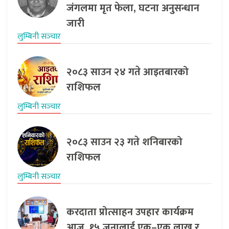
जंगलमा मृत फेला, घटना अनुसन्धान
जारी
लुम्बिनी सञ्‍चार
२०८३ साउन २४ गते आइतबारको
राशिफल
लुम्बिनी सञ्‍चार
२०८३ साउन २३ गते शनिबारको
राशिफल
लुम्बिनी सञ्‍चार
करदाता प्रोत्साहन उपहार कार्यक्रम
आज, १५ जनालाई एक–एक लाख र…