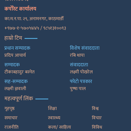
कर्पोरेट कार्यालय
का.म.न.पा. २९, अनामनगर, काठमाडाैँ
+९७७-१-५७०५४४५ / ९८५१३१००९३
हाम्रो टिम
प्रधान सम्पादक
विशेष संवाददाता
प्रदिप आचार्य
रबि थापा
सम्पादक
संवाददाता
टीकाबहादुर बस्नेत
लक्ष्मी पोखरेल
सह-सम्पादक
फाेटाे पत्रकार
लक्ष्मी ज्ञवाली
पुष्षा पाल
महत्वपूर्ण लिंक
गृहपृष्ठ
शिक्षा
विश्व
समाचार
स्वास्थ्य
विचार
राजनीति
कला/ साहित्य
विविध