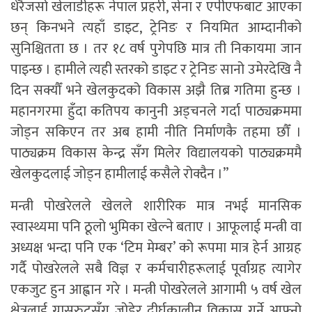
धेरैजसो खेलाडीहरू नेपाल प्रहरी, सेना र एपीएफबाट आएका
छन् किनभने त्यहाँ डाइट, ट्रेनिङ र नियमित आम्दानीको
सुनिश्चितता छ । तर १८ वर्ष पुगेपछि मात्र ती निकायमा जान
पाइन्छ । हामीले त्यही स्तरको डाइट र ट्रेनिङ सानो उमेरदेखि नै
दिन सक्यौँ भने खेलकुदको विकास अझै तिब्र गतिमा हुन्छ ।
महानगरमा हुँदा कतिपय कानुनी अड्चनले गर्दा पाठ्यक्रममा
जोड्न सकिएन तर अब हामी नीति निर्माणकै तहमा छौँ ।
पाठ्यक्रम विकास केन्द्र सँग मिलेर विद्यालयको पाठ्यक्रममै
खेलकुदलाई जोड्न हामीलाई कसैले रोक्दैन ।”
मन्त्री पोखरेलले खेलले शारीरिक मात्र नभई मानसिक
स्वास्थ्यमा पनि ठूलो भुमिका खेल्ने बताए । आफूलाई मन्त्री वा
अध्यक्ष भन्दा पनि एक ‘टिम मेम्बर’ को रूपमा मात्र हेर्न आग्रह
गर्दै पोखरेलले सबै विज्ञ र कर्मचारीहरूलाई पूर्वाग्रह त्यागेर
एकजुट हुन आह्वान गरे । मन्त्री पोखरेलले आगामी ५ वर्ष खेल
क्षेत्रलाई ग्रासरुटसँग जोडेर दीर्घकालीन विकास गर्ने आफ्नो