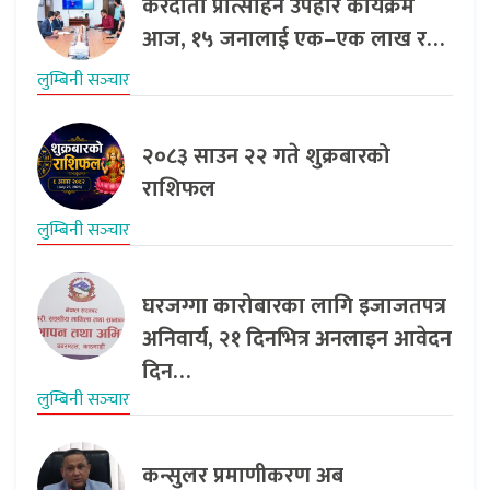
करदाता प्रोत्साहन उपहार कार्यक्रम
आज, १५ जनालाई एक–एक लाख र…
लुम्बिनी सञ्‍चार
२०८३ साउन २२ गते शुक्रबारको
राशिफल
लुम्बिनी सञ्‍चार
घरजग्गा कारोबारका लागि इजाजतपत्र
अनिवार्य, २१ दिनभित्र अनलाइन आवेदन
दिन…
लुम्बिनी सञ्‍चार
कन्सुलर प्रमाणीकरण अब