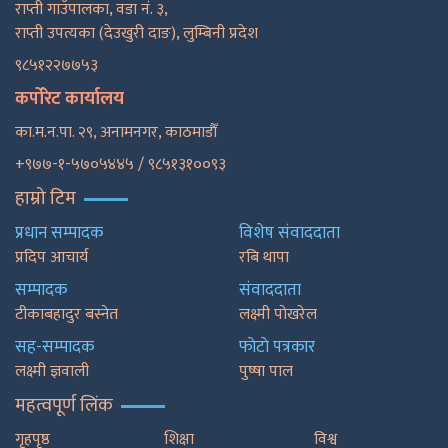
राप्ती गाउँपालका, वडा नं. ३,
राप्ती उपत्यका (देउखुरी दाङ), लुम्बिनी प्रदेश
९८५१२२७७५३
कर्पोरेट कार्यालय
का.म.न.पा. २९, अनामनगर, काठमाडाैँ
+९७७-१-५७०५४४५ / ९८५१३१००९३
हाम्रो टिम
प्रधान सम्पादक
विशेष संवाददाता
प्रदिप आचार्य
रबि थापा
सम्पादक
संवाददाता
टीकाबहादुर बस्नेत
लक्ष्मी पोखरेल
सह-सम्पादक
फाेटाे पत्रकार
लक्ष्मी ज्ञवाली
पुष्षा पाल
महत्वपूर्ण लिंक
गृहपृष्ठ
शिक्षा
विश्व