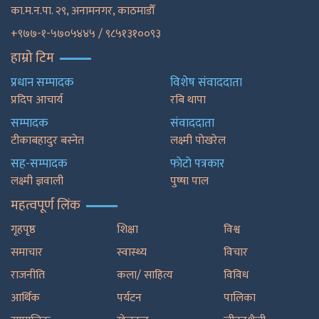
का.म.न.पा. २९, अनामनगर, काठमाडाैँ
+९७७-१-५७०५४४५ / ९८५१३१००९३
हाम्रो टिम
प्रधान सम्पादक
विशेष संवाददाता
प्रदिप आचार्य
रबि थापा
सम्पादक
संवाददाता
टीकाबहादुर बस्नेत
लक्ष्मी पोखरेल
सह-सम्पादक
फाेटाे पत्रकार
लक्ष्मी ज्ञवाली
पुष्षा पाल
महत्वपूर्ण लिंक
गृहपृष्ठ
शिक्षा
विश्व
समाचार
स्वास्थ्य
विचार
राजनीति
कला/ साहित्य
विविध
आर्थिक
पर्यटन
पालिका