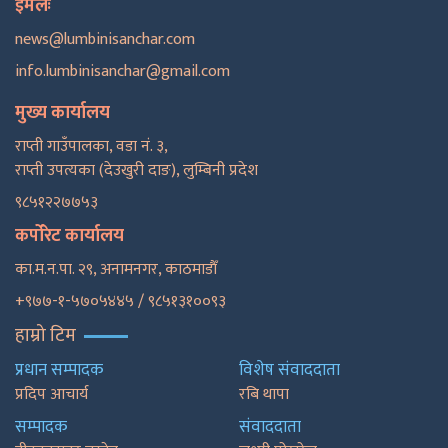
इमेलः
news@lumbinisanchar.com
info.lumbinisanchar@gmail.com
मुख्य कार्यालय
राप्ती गाउँपालका, वडा नं. ३,
राप्ती उपत्यका (देउखुरी दाङ), लुम्बिनी प्रदेश
९८५१२२७७५३
कर्पोरेट कार्यालय
का.म.न.पा. २९, अनामनगर, काठमाडाैँ
+९७७-१-५७०५४४५ / ९८५१३१००९३
हाम्रो टिम
प्रधान सम्पादक
विशेष संवाददाता
प्रदिप आचार्य
रबि थापा
सम्पादक
संवाददाता