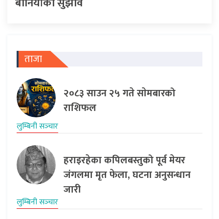
बानियाँको सुझाव
ताजा
२०८३ साउन २५ गते साेमबारको
राशिफल
लुम्बिनी सञ्‍चार
हराइरहेका कपिलबस्तुको पूर्व मेयर
जंगलमा मृत फेला, घटना अनुसन्धान
जारी
लुम्बिनी सञ्‍चार