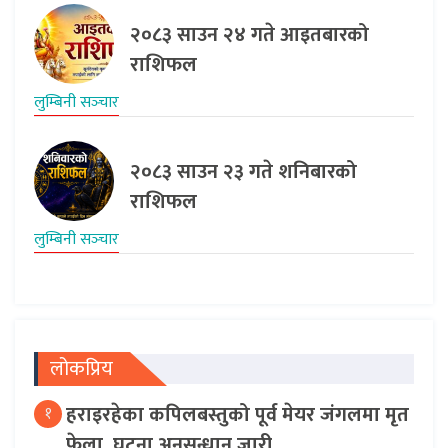
२०८३ साउन २४ गते आइतबारको
राशिफल
लुम्बिनी सञ्‍चार
२०८३ साउन २३ गते शनिबारको
राशिफल
लुम्बिनी सञ्‍चार
लोकप्रिय
हराइरहेका कपिलबस्तुको पूर्व मेयर जंगलमा मृत
१
फेला, घटना अनुसन्धान जारी