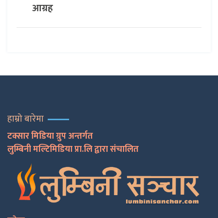
आग्रह
हाम्रो बारेमा
टक्सार मिडिया ग्रुप अन्तर्गत
लुम्बिनी मल्टिमिडिया प्रा.लि द्वारा संचालित