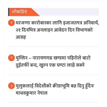
लोकप्रिय
घरजग्गा कारोबारका लागि इजाजतपत्र अनिवार्य,
१
२१ दिनभित्र अनलाइन आवेदन दिन विभागको
आग्रह
मुग्लिन – नारायणगढ खण्डमा पहिरोले बाटो
२
दुईतर्फी बन्द, खुल्न एक घण्टा लाग्ने सक्ने
मुलुकलाई विदेशीको क्रीडाभूमि बन्न दिनु हुँदैनः
३
माधवकुमार नेपाल