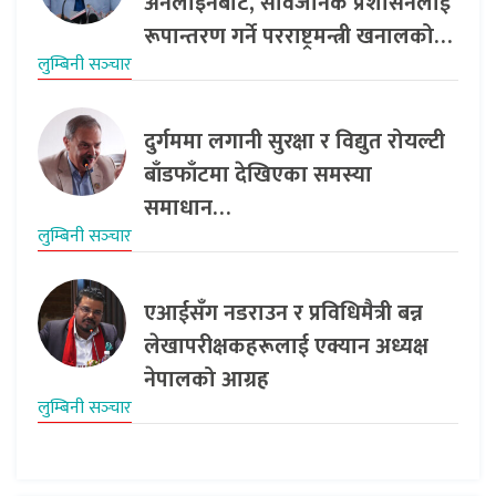
अनलाइनबाट, सार्वजनिक प्रशासनलाई
रूपान्तरण गर्ने परराष्ट्रमन्त्री खनालको…
लुम्बिनी सञ्‍चार
दुर्गममा लगानी सुरक्षा र विद्युत रोयल्टी
बाँडफाँटमा देखिएका समस्या
समाधान…
लुम्बिनी सञ्‍चार
एआईसँग नडराउन र प्रविधिमैत्री बन्न
लेखापरीक्षकहरूलाई एक्यान अध्यक्ष
नेपालको आग्रह
लुम्बिनी सञ्‍चार