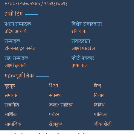
+९७७-१-५७०५४४५ / ९८५१३१००९३
हाम्रो टिम
प्रधान सम्पादक
विशेष संवाददाता
प्रदिप आचार्य
रबि थापा
सम्पादक
संवाददाता
टीकाबहादुर बस्नेत
लक्ष्मी पोखरेल
सह-सम्पादक
फाेटाे पत्रकार
लक्ष्मी ज्ञवाली
पुष्षा पाल
महत्वपूर्ण लिंक
गृहपृष्ठ
शिक्षा
विश्व
समाचार
स्वास्थ्य
विचार
राजनीति
कला/ साहित्य
विविध
आर्थिक
पर्यटन
पालिका
सामाजिक
खेलकुद
जीवनशैली