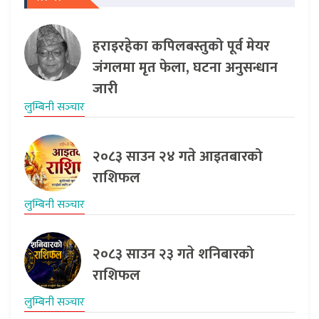
हराइरहेका कपिलबस्तुको पूर्व मेयर
जंगलमा मृत फेला, घटना अनुसन्धान
जारी
लुम्बिनी सञ्‍चार
२०८३ साउन २४ गते आइतबारको
राशिफल
लुम्बिनी सञ्‍चार
२०८३ साउन २३ गते शनिबारको
राशिफल
लुम्बिनी सञ्‍चार