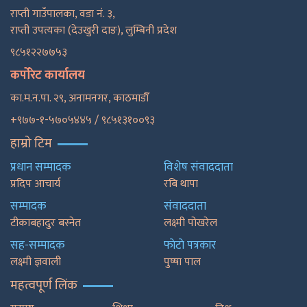
राप्ती गाउँपालका, वडा नं. ३,
राप्ती उपत्यका (देउखुरी दाङ), लुम्बिनी प्रदेश
९८५१२२७७५३
कर्पोरेट कार्यालय
का.म.न.पा. २९, अनामनगर, काठमाडाैँ
+९७७-१-५७०५४४५ / ९८५१३१००९३
हाम्रो टिम
प्रधान सम्पादक
विशेष संवाददाता
प्रदिप आचार्य
रबि थापा
सम्पादक
संवाददाता
टीकाबहादुर बस्नेत
लक्ष्मी पोखरेल
सह-सम्पादक
फाेटाे पत्रकार
लक्ष्मी ज्ञवाली
पुष्षा पाल
महत्वपूर्ण लिंक