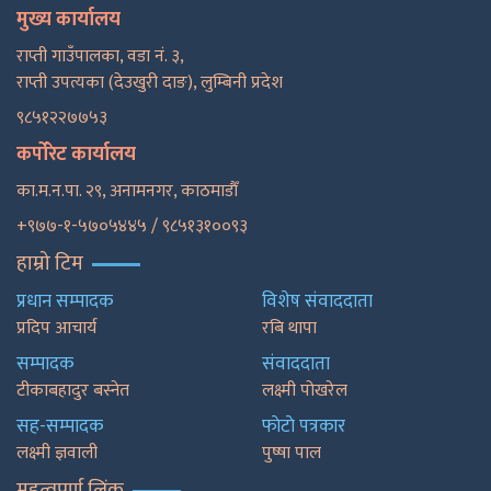
मुख्य कार्यालय
राप्ती गाउँपालका, वडा नं. ३,
राप्ती उपत्यका (देउखुरी दाङ), लुम्बिनी प्रदेश
९८५१२२७७५३
कर्पोरेट कार्यालय
का.म.न.पा. २९, अनामनगर, काठमाडाैँ
+९७७-१-५७०५४४५ / ९८५१३१००९३
हाम्रो टिम
प्रधान सम्पादक
विशेष संवाददाता
प्रदिप आचार्य
रबि थापा
सम्पादक
संवाददाता
टीकाबहादुर बस्नेत
लक्ष्मी पोखरेल
सह-सम्पादक
फाेटाे पत्रकार
लक्ष्मी ज्ञवाली
पुष्षा पाल
महत्वपूर्ण लिंक