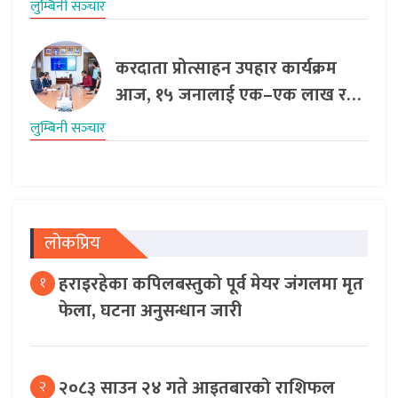
लुम्बिनी सञ्‍चार
करदाता प्रोत्साहन उपहार कार्यक्रम
आज, १५ जनालाई एक–एक लाख र…
लुम्बिनी सञ्‍चार
लोकप्रिय
हराइरहेका कपिलबस्तुको पूर्व मेयर जंगलमा मृत
१
फेला, घटना अनुसन्धान जारी
२०८३ साउन २४ गते आइतबारको राशिफल
२