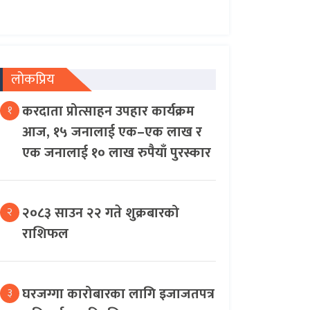
लोकप्रिय
करदाता प्रोत्साहन उपहार कार्यक्रम
१
आज, १५ जनालाई एक–एक लाख र
एक जनालाई १० लाख रुपैयाँ पुरस्कार
२०८३ साउन २२ गते शुक्रबारको
२
राशिफल
घरजग्गा कारोबारका लागि इजाजतपत्र
३