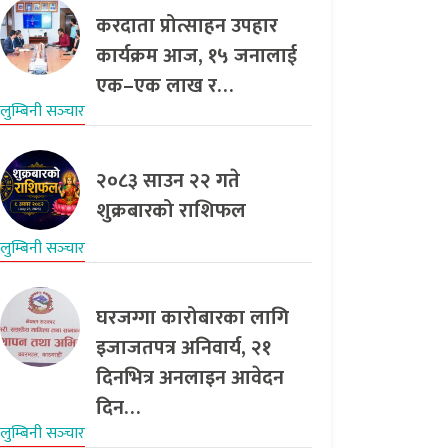
करदाता प्रोत्साहन उपहार
कार्यक्रम आज, १५ जनालाई
एक–एक लाख र…
लुम्बिनी सञ्‍चार
२०८३ साउन २२ गते
शुक्रबारको राशिफल
लुम्बिनी सञ्‍चार
घरजग्गा कारोबारका लागि
इजाजतपत्र अनिवार्य, २१
दिनभित्र अनलाइन आवेदन
दिन…
लुम्बिनी सञ्‍चार