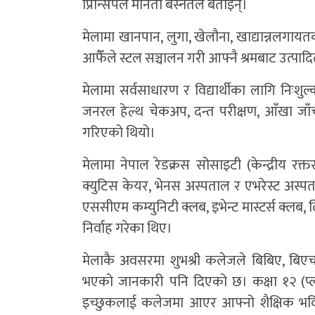
प्रिन्सिपल मनिता बस्नेतले बताइन्।
मेलामा खानपान, लुगा, खेलौना, खाद्यान्नलगायतका
आफैँले स्टल सञ्चालन गरी आफ्नै श्रमबाट उत्पाद
मेलामा सर्वसाधारण र विद्यार्थीका लागि निःशु
जनरल हेल्थ चेकअप, दन्त परीक्षण, आँखा जाँच,
गरिएको थियो।
मेलामा नेपाल रेडक्रस सोसाइटी (केन्द्रीय रक्
क्युटिस केयर, भेनस अस्पताल र एभरेस्ट अस्प
एससीएम कम्युनिटी क्लब, इभेन्ट मास्टर्स क्लब, 
निर्वाह गरेका थिए।
मेलाकै अवसरमा शुभश्री कलेजले बिबिए, बिए
भएको जानकारी पनि दिएको छ। कक्षा १२ (प्लस
इच्छुकलाई कलेजमा आएर आफ्नो शैक्षिक भवि