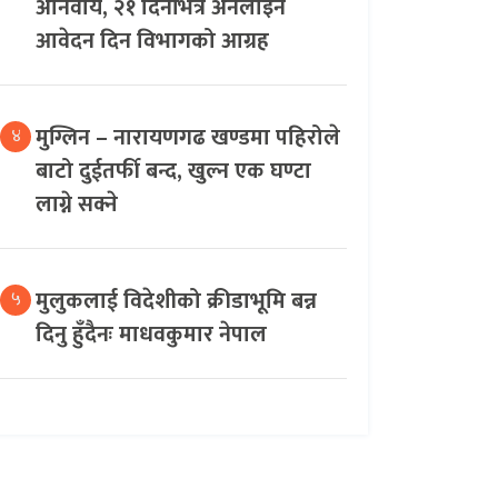
अनिवार्य, २१ दिनभित्र अनलाइन
आवेदन दिन विभागको आग्रह
मुग्लिन – नारायणगढ खण्डमा पहिरोले
४
बाटो दुईतर्फी बन्द, खुल्न एक घण्टा
लाग्ने सक्ने
मुलुकलाई विदेशीको क्रीडाभूमि बन्न
५
दिनु हुँदैनः माधवकुमार नेपाल