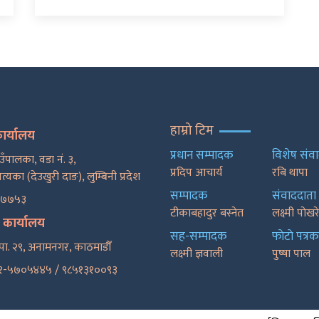
हाम्रो टिम
कार्यालय
प्रधान सम्पादक
विशेष संव
ाउँपालका, वडा नं. ३,
प्रदिप आचार्य
रबि थापा
पत्यका (देउखुरी दाङ), लुम्बिनी प्रदेश
सम्पादक
संवाददाता
२७७५३
टीकाबहादुर बस्नेत
लक्ष्मी पोख
ट कार्यालय
सह-सम्पादक
फाेटाे पत्रक
पा. २९, अनामनगर, काठमाडाैँ
लक्ष्मी ज्ञवाली
पुष्षा पाल
१-५७०५४४५ / ९८५१३१००९३