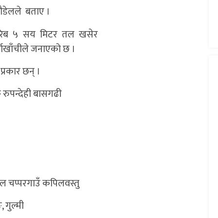
 पौडेलले बताए ।
रिब ५ सय मिटर तल खसेर
अर्घाखाँचीले जनाएको छ ।
रकार छन् ।
क रुपन्देही बासगढी
ाल चप्परगाउँ कपिलवस्तु
 गुल्मी