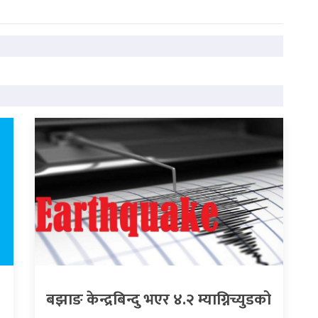
बझाङ केन्द्रबिन्दु भएर ४.२ म्याग्निच्युडको