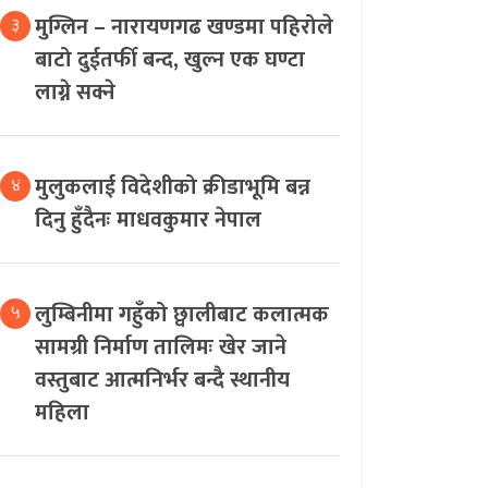
मुग्लिन – नारायणगढ खण्डमा पहिरोले
३
बाटो दुईतर्फी बन्द, खुल्न एक घण्टा
लाग्ने सक्ने
मुलुकलाई विदेशीको क्रीडाभूमि बन्न
४
दिनु हुँदैनः माधवकुमार नेपाल
लुम्बिनीमा गहुँको छ्वालीबाट कलात्मक
५
सामग्री निर्माण तालिमः खेर जाने
वस्तुबाट आत्मनिर्भर बन्दै स्थानीय
महिला