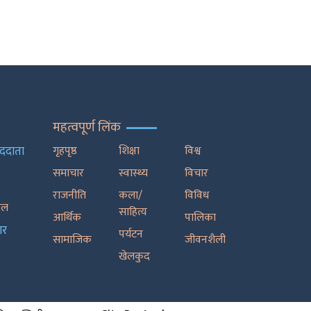
महत्वपूर्ण लिंक
ाददाता
गृहपृष्ठ
शिक्षा
विश्व
समाचार
स्वास्थ्य
विचार
राजनीति
कला/
विविध
रेल
साहित्य
आर्थिक
पालिका
ार
पर्यटन
सामाजिक
जीवनशैली
खेलकुद