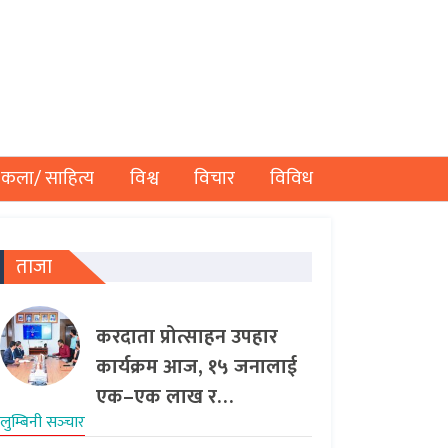
कला/ साहित्य
विश्व
विचार
विविध
ताजा
करदाता प्रोत्साहन उपहार
कार्यक्रम आज, १५ जनालाई
एक–एक लाख र…
लुम्बिनी सञ्‍चार