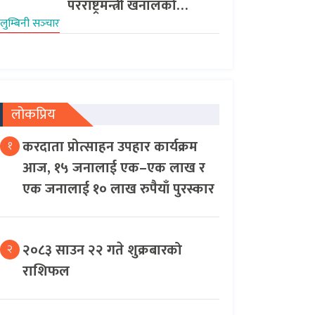
परराष्ट्रमन्त्री खनालको…
लुम्बिनी सञ्‍चार
लोकप्रिय
करदाता प्रोत्साहन उपहार कार्यक्रम
१
आज, १५ जनालाई एक–एक लाख र
एक जनालाई १० लाख रुपैयाँ पुरस्कार
२०८३ साउन २२ गते शुक्रबारको
२
राशिफल