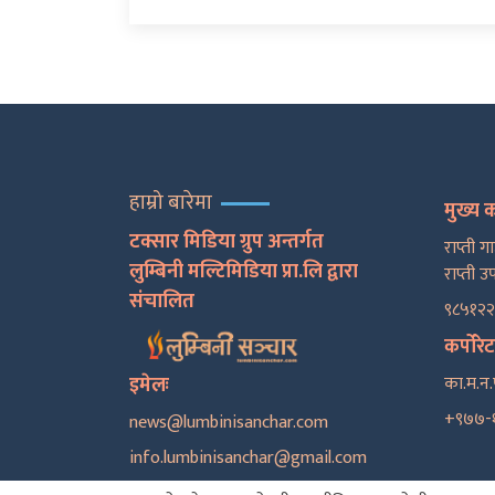
हाम्रो बारेमा
मुख्य 
टक्सार मिडिया ग्रुप अन्तर्गत
राप्ती ग
लुम्बिनी मल्टिमिडिया प्रा.लि द्वारा
राप्ती उ
संचालित
९८५१२
कर्पोरे
इमेलः
का.म.न.
+९७७-
news@lumbinisanchar.com
info.lumbinisanchar@gmail.com