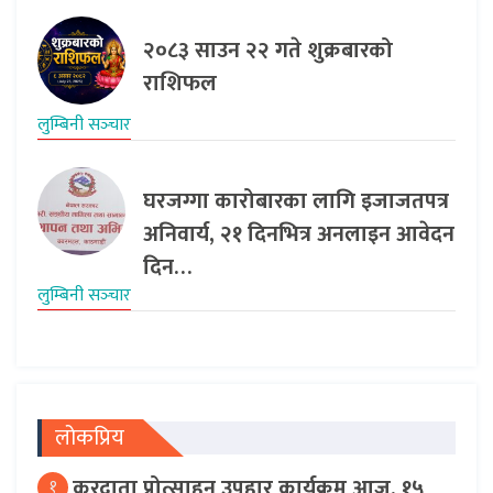
२०८३ साउन २२ गते शुक्रबारको
राशिफल
लुम्बिनी सञ्‍चार
घरजग्गा कारोबारका लागि इजाजतपत्र
अनिवार्य, २१ दिनभित्र अनलाइन आवेदन
दिन…
लुम्बिनी सञ्‍चार
लोकप्रिय
करदाता प्रोत्साहन उपहार कार्यक्रम आज, १५
१