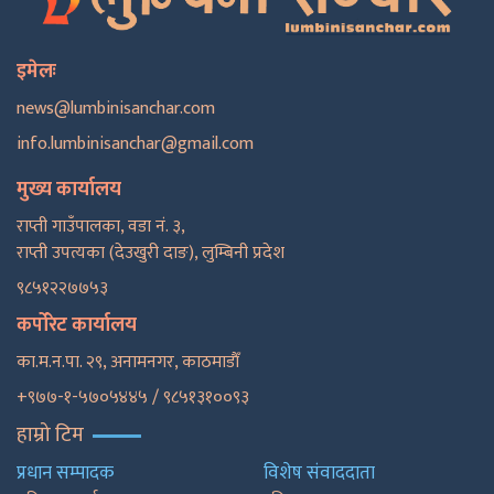
इमेलः
news@lumbinisanchar.com
info.lumbinisanchar@gmail.com
मुख्य कार्यालय
राप्ती गाउँपालका, वडा नं. ३,
राप्ती उपत्यका (देउखुरी दाङ), लुम्बिनी प्रदेश
९८५१२२७७५३
कर्पोरेट कार्यालय
का.म.न.पा. २९, अनामनगर, काठमाडाैँ
+९७७-१-५७०५४४५ / ९८५१३१००९३
हाम्रो टिम
प्रधान सम्पादक
विशेष संवाददाता