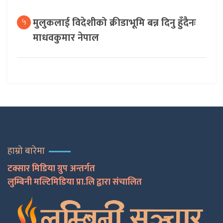
मुलुकलाई विदेशीको क्रीडाभूमि बन्न दिनु हुँदैनः
५
माधवकुमार नेपाल
हाम्रो बारेमा
टक्सार मिडिया ग्रुप अन्तर्गत
लुम्बिनी मल्टिमिडिया प्रा.लि द्वारा संचालित