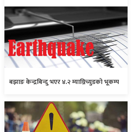
बझाङ केन्द्रबिन्दु भएर ४.२ म्याग्निच्युडको भूकम्प