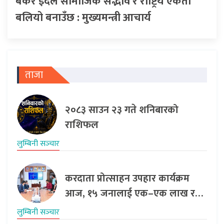
बकर इदले सामाजिक सद्भाव र राष्ट्रिय एकता
बलियो बनाउँछ : मुख्यमन्त्री आचार्य
ताजा
२०८३ साउन २३ गते शनिबारको
राशिफल
लुम्बिनी सञ्‍चार
करदाता प्रोत्साहन उपहार कार्यक्रम
आज, १५ जनालाई एक–एक लाख र…
लुम्बिनी सञ्‍चार