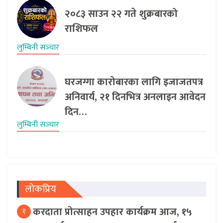
२०८३ साउन २२ गते शुक्रबारको
राशिफल
लुम्बिनी सञ्‍चार
घरजग्गा कारोबारका लागि इजाजतपत्र
अनिवार्य, २१ दिनभित्र अनलाइन आवेदन
दिन…
लुम्बिनी सञ्‍चार
लोकप्रिय
करदाता प्रोत्साहन उपहार कार्यक्रम आज, १५
१