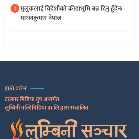
मुलुकलाई विदेशीको क्रीडाभूमि बन्न दिनु हुँदैनः
५
माधवकुमार नेपाल
हाम्रो बारेमा
टक्सार मिडिया ग्रुप अन्तर्गत
लुम्बिनी मल्टिमिडिया प्रा.लि द्वारा संचालित