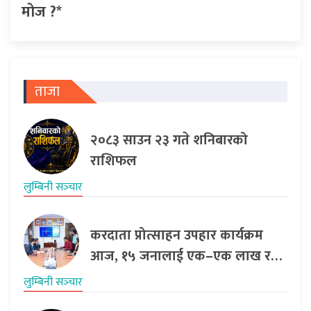
मोज ?*
ताजा
२०८३ साउन २३ गते शनिबारको
राशिफल
लुम्बिनी सञ्‍चार
करदाता प्रोत्साहन उपहार कार्यक्रम
आज, १५ जनालाई एक–एक लाख र…
लुम्बिनी सञ्‍चार