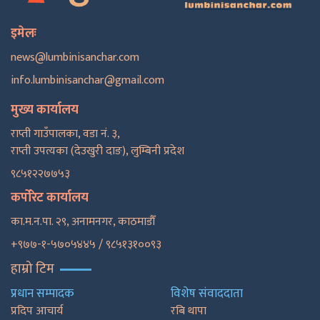
इमेलः
news@lumbinisanchar.com
info.lumbinisanchar@gmail.com
मुख्य कार्यालय
राप्ती गाउँपालका, वडा नं. ३,
राप्ती उपत्यका (देउखुरी दाङ), लुम्बिनी प्रदेश
९८५१२२७७५३
कर्पोरेट कार्यालय
का.म.न.पा. २९, अनामनगर, काठमाडाैँ
+९७७-१-५७०५४४५ / ९८५१३१००९३
हाम्रो टिम
प्रधान सम्पादक
विशेष संवाददाता
प्रदिप आचार्य
रबि थापा