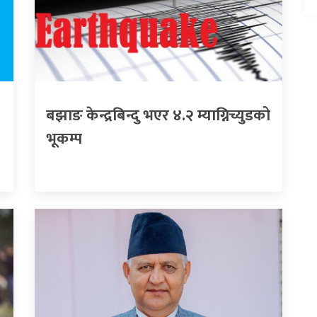
बझाङ केन्द्रबिन्दु भएर ४.२ म्याग्निच्युडको
भूकम्प