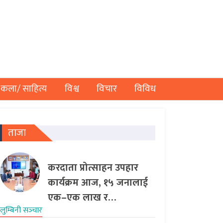
कला/ साहित्य
विश्व
विचार
विविध
ताजा
करदाता प्रोत्साहन उपहार
कार्यक्रम आज, १५ जनालाई
एक–एक लाख र…
लुम्बिनी सञ्‍चार