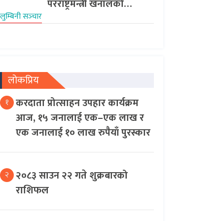
परराष्ट्रमन्त्री खनालको…
लुम्बिनी सञ्‍चार
लोकप्रिय
करदाता प्रोत्साहन उपहार कार्यक्रम
१
आज, १५ जनालाई एक–एक लाख र
एक जनालाई १० लाख रुपैयाँ पुरस्कार
२०८३ साउन २२ गते शुक्रबारको
२
राशिफल