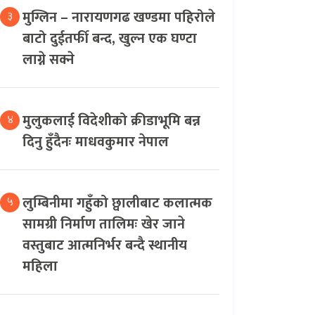
मुग्लिन – नारायणगढ खण्डमा पहिरोले
३
बाटो दुईतर्फी बन्द, खुल्न एक घण्टा
लाग्ने सक्ने
मुलुकलाई विदेशीको क्रीडाभूमि बन्न
४
दिनु हुँदैनः माधवकुमार नेपाल
लुम्बिनीमा गहुँको छ्वालीबाट कलात्मक
५
सामग्री निर्माण तालिमः खेर जाने
वस्तुबाट आत्मनिर्भर बन्दै स्थानीय
महिला