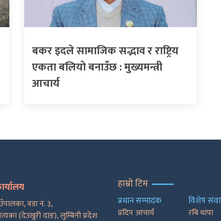
बकर इदले सामाजिक सद्भाव र राष्ट्रिय
एकता बलियो बनाउँछ : मुख्यमन्त्री
आचार्य
हाम्रो टिम
कार्यालय
प्रधान सम्पादक
विशेष संव
ाउँपालका, वडा नं. ३,
प्रदिप आचार्य
रबि थापा
पत्यका (देउखुरी दाङ), लुम्बिनी प्रदेश