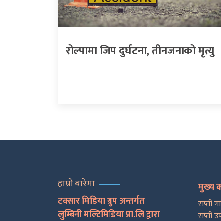
रोल्पामा जिप दुर्घटना, तीनजनाको मृत्यु
हाम्रो बारेमा
मुख्य 
टक्सार मिडिया ग्रुप अन्तर्गत
राप्ती ग
लुम्बिनी मल्टिमिडिया प्रा.लि द्वारा
राप्ती उ