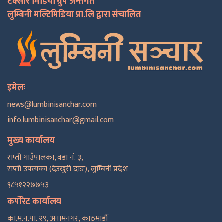
टक्सार मिडिया ग्रुप अन्तर्गत
लुम्बिनी मल्टिमिडिया प्रा.लि द्वारा संचालित
इमेलः
news@lumbinisanchar.com
info.lumbinisanchar@gmail.com
मुख्य कार्यालय
राप्ती गाउँपालका, वडा नं. ३,
राप्ती उपत्यका (देउखुरी दाङ), लुम्बिनी प्रदेश
९८५१२२७७५३
कर्पोरेट कार्यालय
का.म.न.पा. २९, अनामनगर, काठमाडाैँ