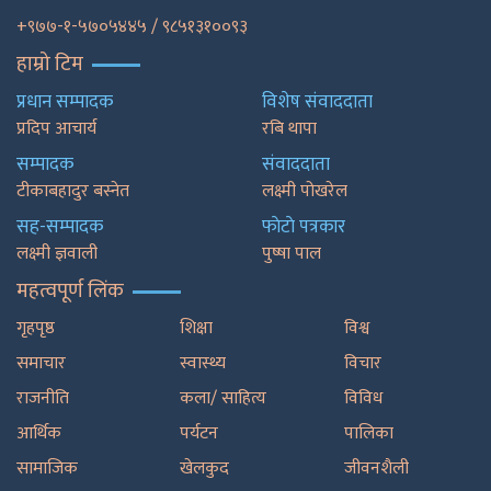
+९७७-१-५७०५४४५ / ९८५१३१००९३
हाम्रो टिम
प्रधान सम्पादक
विशेष संवाददाता
प्रदिप आचार्य
रबि थापा
सम्पादक
संवाददाता
टीकाबहादुर बस्नेत
लक्ष्मी पोखरेल
सह-सम्पादक
फाेटाे पत्रकार
लक्ष्मी ज्ञवाली
पुष्षा पाल
महत्वपूर्ण लिंक
गृहपृष्ठ
शिक्षा
विश्व
समाचार
स्वास्थ्य
विचार
राजनीति
कला/ साहित्य
विविध
आर्थिक
पर्यटन
पालिका
सामाजिक
खेलकुद
जीवनशैली