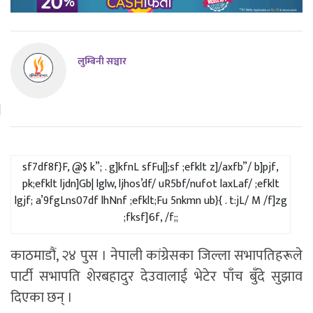
लुम्बिनी सञ्चार
sf7df8f}F, @$ k”; . g]kfnL sfFu|];sf ;efklt z]/axfb”/ b]pjf,
pk;efklt ljdn]Gb| lglw, ljhos’df/ uR5bf/nufot laxLaf/ ;efklt
lgjf; a’9fgLns07df lhNnf ;efklt;Fu 5nkmn ub}{ . t:jL/ M /f]zg
;fksf]6f, /f;;
काठमाडौं, २४ पुस । नेपाली कांग्रेसका जिल्ला सभापतिहरूले
पार्टी सभापति शेरबहादुर देउवालाई भेटेर पाँच बुँदे सुझाव
दिएका छन् ।