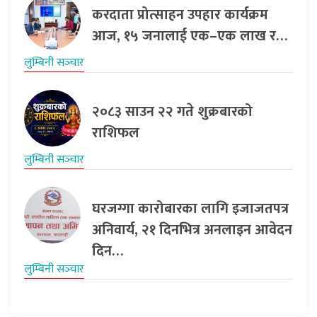
करदाता प्रोत्साहन उपहार कार्यक्रम
आज, १५ जनालाई एक–एक लाख र…
लुम्बिनी सञ्‍चार
२०८३ साउन २२ गते शुक्रबारको
राशिफल
लुम्बिनी सञ्‍चार
घरजग्गा कारोबारका लागि इजाजतपत्र
अनिवार्य, २१ दिनभित्र अनलाइन आवेदन
दिन…
लुम्बिनी सञ्‍चार