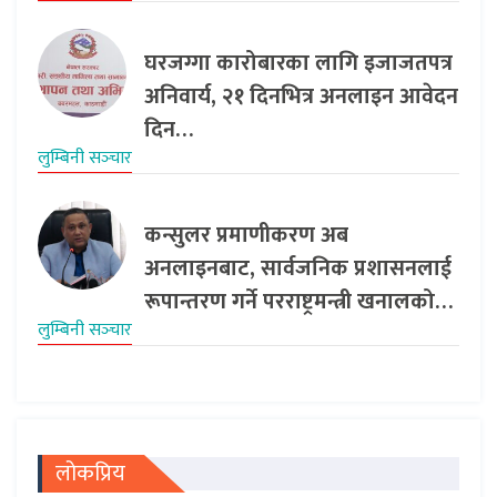
घरजग्गा कारोबारका लागि इजाजतपत्र
अनिवार्य, २१ दिनभित्र अनलाइन आवेदन
दिन…
लुम्बिनी सञ्‍चार
कन्सुलर प्रमाणीकरण अब
अनलाइनबाट, सार्वजनिक प्रशासनलाई
रूपान्तरण गर्ने परराष्ट्रमन्त्री खनालको…
लुम्बिनी सञ्‍चार
लोकप्रिय