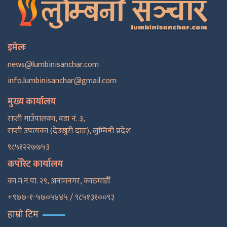
इमेलः
news@lumbinisanchar.com
info.lumbinisanchar@gmail.com
मुख्य कार्यालय
राप्ती गाउँपालका, वडा नं. ३,
राप्ती उपत्यका (देउखुरी दाङ), लुम्बिनी प्रदेश
९८५१२२७७५३
कर्पोरेट कार्यालय
का.म.न.पा. २९, अनामनगर, काठमाडाैँ
+९७७-१-५७०५४४५ / ९८५१३१००९३
हाम्रो टिम