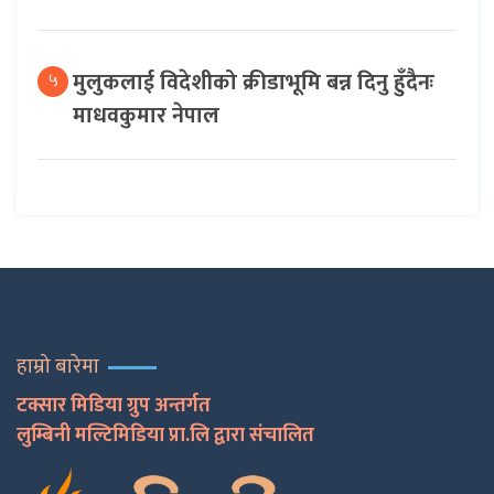
मुलुकलाई विदेशीको क्रीडाभूमि बन्न दिनु हुँदैनः
५
माधवकुमार नेपाल
हाम्रो बारेमा
टक्सार मिडिया ग्रुप अन्तर्गत
लुम्बिनी मल्टिमिडिया प्रा.लि द्वारा संचालित