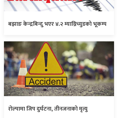
बझाङ केन्द्रबिन्दु भएर ४.२ म्याग्निच्युडको भूकम्प
रोल्पामा जिप दुर्घटना, तीनजनाको मृत्यु