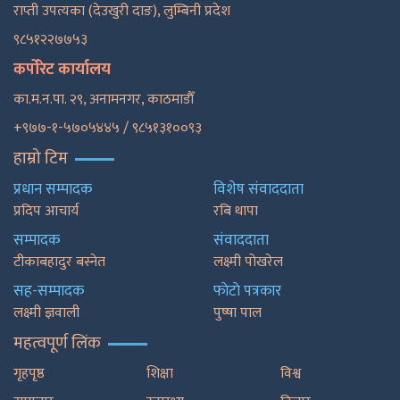
राप्ती उपत्यका (देउखुरी दाङ), लुम्बिनी प्रदेश
९८५१२२७७५३
कर्पोरेट कार्यालय
का.म.न.पा. २९, अनामनगर, काठमाडाैँ
+९७७-१-५७०५४४५ / ९८५१३१००९३
हाम्रो टिम
प्रधान सम्पादक
विशेष संवाददाता
प्रदिप आचार्य
रबि थापा
सम्पादक
संवाददाता
टीकाबहादुर बस्नेत
लक्ष्मी पोखरेल
सह-सम्पादक
फाेटाे पत्रकार
लक्ष्मी ज्ञवाली
पुष्षा पाल
महत्वपूर्ण लिंक
गृहपृष्ठ
शिक्षा
विश्व