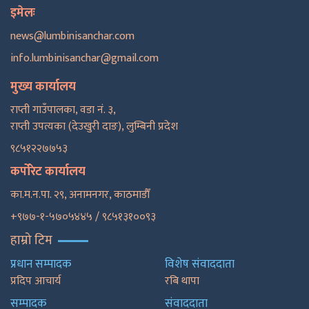
इमेलः
news@lumbinisanchar.com
info.lumbinisanchar@gmail.com
मुख्य कार्यालय
राप्ती गाउँपालका, वडा नं. ३,
राप्ती उपत्यका (देउखुरी दाङ), लुम्बिनी प्रदेश
९८५१२२७७५३
कर्पोरेट कार्यालय
का.म.न.पा. २९, अनामनगर, काठमाडाैँ
+९७७-१-५७०५४४५ / ९८५१३१००९३
हाम्रो टिम
प्रधान सम्पादक
विशेष संवाददाता
प्रदिप आचार्य
रबि थापा
सम्पादक
संवाददाता