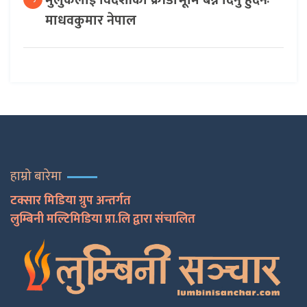
माधवकुमार नेपाल
हाम्रो बारेमा
टक्सार मिडिया ग्रुप अन्तर्गत
लुम्बिनी मल्टिमिडिया प्रा.लि द्वारा संचालित