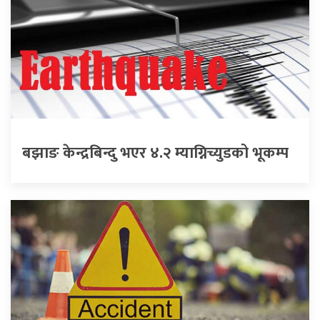
बझाङ केन्द्रबिन्दु भएर ४.२ म्याग्निच्युडको भूकम्प