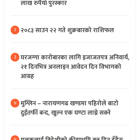
लाख रुपैयाँ पुरस्कार
२०८३ साउन २२ गते शुक्रबारको राशिफल
२
घरजग्गा कारोबारका लागि इजाजतपत्र अनिवार्य,
३
२१ दिनभित्र अनलाइन आवेदन दिन विभागको
आग्रह
मुग्लिन – नारायणगढ खण्डमा पहिरोले बाटो
४
दुईतर्फी बन्द, खुल्न एक घण्टा लाग्ने सक्ने
मुलुकलाई विदेशीको क्रीडाभूमि बन्न दिनु हुँदैनः
५