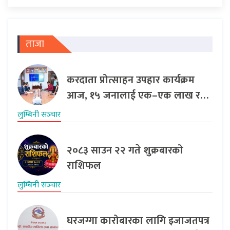
ताजा
करदाता प्रोत्साहन उपहार कार्यक्रम
आज, १५ जनालाई एक–एक लाख र…
लुम्बिनी सञ्‍चार
२०८३ साउन २२ गते शुक्रबारको
राशिफल
लुम्बिनी सञ्‍चार
घरजग्गा कारोबारका लागि इजाजतपत्र