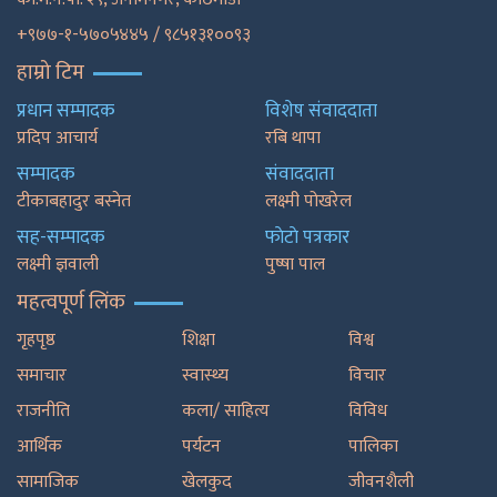
+९७७-१-५७०५४४५ / ९८५१३१००९३
हाम्रो टिम
प्रधान सम्पादक
विशेष संवाददाता
प्रदिप आचार्य
रबि थापा
सम्पादक
संवाददाता
टीकाबहादुर बस्नेत
लक्ष्मी पोखरेल
सह-सम्पादक
फाेटाे पत्रकार
लक्ष्मी ज्ञवाली
पुष्षा पाल
महत्वपूर्ण लिंक
गृहपृष्ठ
शिक्षा
विश्व
समाचार
स्वास्थ्य
विचार
राजनीति
कला/ साहित्य
विविध
आर्थिक
पर्यटन
पालिका
सामाजिक
खेलकुद
जीवनशैली