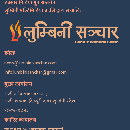
टक्सार मिडिया ग्रुप अन्तर्गत
लुम्बिनी मल्टिमिडिया प्रा.लि द्वारा संचालित
इमेलः
news@lumbinisanchar.com
info.lumbinisanchar@gmail.com
मुख्य कार्यालय
राप्ती गाउँपालका, वडा नं. ३,
राप्ती उपत्यका (देउखुरी दाङ), लुम्बिनी प्रदेश
९८५१२२७७५३
कर्पोरेट कार्यालय
का.म.न.पा. २९, अनामनगर, काठमाडाैँ