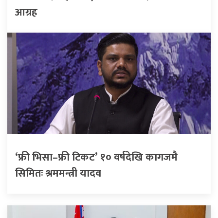
आग्रह
‘फ्री भिसा–फ्री टिकट’ १० वर्षदेखि कागजमै
सिमितः श्रममन्त्री यादव