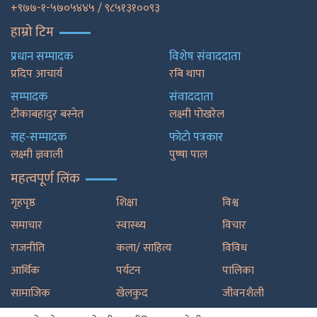
+९७७-१-५७०५४४५ / ९८५१३१००९३
हाम्रो टिम
प्रधान सम्पादक
विशेष संवाददाता
प्रदिप आचार्य
रबि थापा
सम्पादक
संवाददाता
टीकाबहादुर बस्नेत
लक्ष्मी पोखरेल
सह-सम्पादक
फाेटाे पत्रकार
लक्ष्मी ज्ञवाली
पुष्षा पाल
महत्वपूर्ण लिंक
गृहपृष्ठ
शिक्षा
विश्व
समाचार
स्वास्थ्य
विचार
राजनीति
कला/ साहित्य
विविध
आर्थिक
पर्यटन
पालिका
सामाजिक
खेलकुद
जीवनशैली