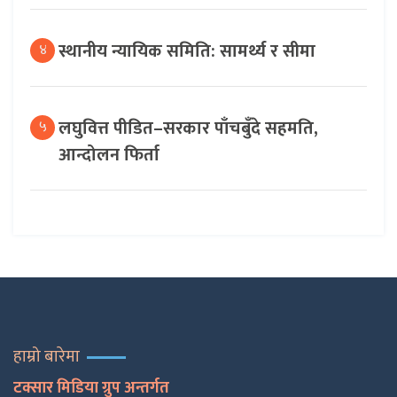
स्थानीय न्यायिक समिति: सामर्थ्य र सीमा
४
लघुवित्त पीडित–सरकार पाँचबुँदे सहमति,
५
आन्दोलन फिर्ता
हाम्रो बारेमा
टक्सार मिडिया ग्रुप अन्तर्गत