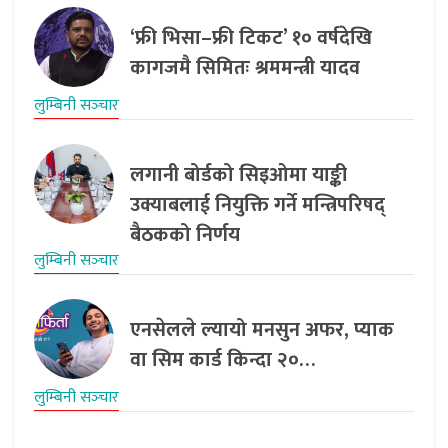
‘फ्री भिसा–फ्री टिकट’ १० वर्षदेखि
कागजमै सिमितः श्रममन्त्री यादव
लुम्बिनी सञ्‍चार
लगानी बोर्डको सिइओमा याङ्की
उक्याबलाई नियुक्ति गर्ने मन्त्रिपरिषद्
बैठकको निर्णय
लुम्बिनी सञ्‍चार
एनसेलले ल्यायो मनसुन अफर, प्याक
वा सिम कार्ड किन्दा २०…
लुम्बिनी सञ्‍चार