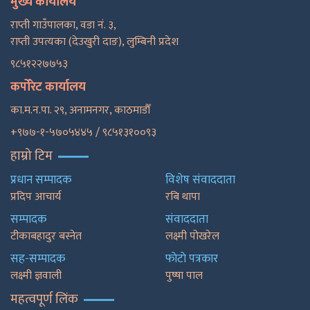
मुख्य कार्यालय
राप्ती गाउँपालका, वडा नं. ३,
राप्ती उपत्यका (देउखुरी दाङ), लुम्बिनी प्रदेश
९८५१२२७७५३
कर्पोरेट कार्यालय
का.म.न.पा. २९, अनामनगर, काठमाडाैँ
+९७७-१-५७०५४४५ / ९८५१३१००९३
हाम्रो टिम
प्रधान सम्पादक
विशेष संवाददाता
प्रदिप आचार्य
रबि थापा
सम्पादक
संवाददाता
टीकाबहादुर बस्नेत
लक्ष्मी पोखरेल
सह-सम्पादक
फाेटाे पत्रकार
लक्ष्मी ज्ञवाली
पुष्षा पाल
महत्वपूर्ण लिंक