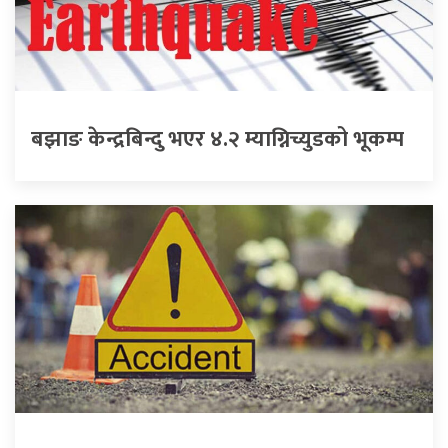
बझाङ केन्द्रबिन्दु भएर ४.२ म्याग्निच्युडको भूकम्प