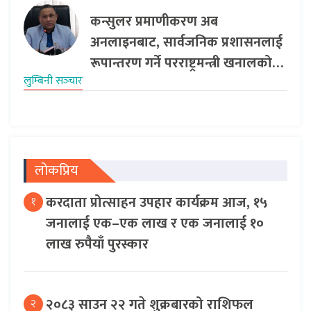
कन्सुलर प्रमाणीकरण अब
अनलाइनबाट, सार्वजनिक प्रशासनलाई
रूपान्तरण गर्ने परराष्ट्रमन्त्री खनालको…
लुम्बिनी सञ्‍चार
लोकप्रिय
करदाता प्रोत्साहन उपहार कार्यक्रम आज, १५
१
जनालाई एक–एक लाख र एक जनालाई १०
लाख रुपैयाँ पुरस्कार
२०८३ साउन २२ गते शुक्रबारको राशिफल
२