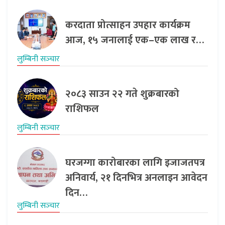
करदाता प्रोत्साहन उपहार कार्यक्रम
आज, १५ जनालाई एक–एक लाख र…
लुम्बिनी सञ्‍चार
२०८३ साउन २२ गते शुक्रबारको
राशिफल
लुम्बिनी सञ्‍चार
घरजग्गा कारोबारका लागि इजाजतपत्र
अनिवार्य, २१ दिनभित्र अनलाइन आवेदन
दिन…
लुम्बिनी सञ्‍चार