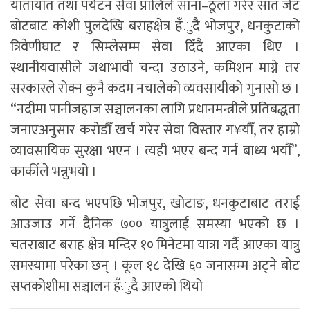
यातायात तथा पर्यटन सेवा प्रालिले साना–ठूला गरेर सात जेट
बोटबाट कोशी पुलदेखि बराहक्षेत्र हँुदै भोजपुर, धनकुटाको
त्रिवेणीघाट र सिम्लेसम्म सेवा दिँदै आएका थिए ।
स्थानीयवासीले जथाभावी चन्दा उठाउने, कमिशन माग्ने तर
सरकारले रोक्न कुनै कदम नचालेको व्यवसायीको गुनासो छ ।
“नदीमा पानीजहाज सञ्चालनका लागि प्रधानमन्त्रीले प्रतिबद्धता
जनाएअनुसार करोडौँ खर्च गरेर सेवा विस्तार ग¥यौँ, तर हाम्रो
व्यावसायिक सुरक्षा भएन । त्यही भएर बन्द गर्न बाध्य भयौँ”,
कार्कीले भन्नुभयो ।
बोट सेवा बन्द भएपछि भोजपुर, खोटाङ, धनकुटाबाट तराई
आउजाउ गर्ने दैनिक ७०० यात्रुलाई समस्या भएको छ ।
चतराबाट बराह क्षेत्र मन्दिर १० मिनेटमा यात्रा गर्दै आएका यात्रु
समस्यामा परेका छन् । कूल १८ देखि ६० जनासम्म अट्ने बोट
सप्तकोशीमा सञ्चालन हँुदै आएको थियो