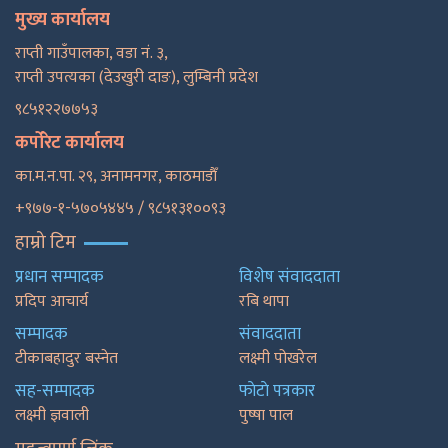
मुख्य कार्यालय
राप्ती गाउँपालका, वडा नं. ३,
राप्ती उपत्यका (देउखुरी दाङ), लुम्बिनी प्रदेश
९८५१२२७७५३
कर्पोरेट कार्यालय
का.म.न.पा. २९, अनामनगर, काठमाडाैँ
+९७७-१-५७०५४४५ / ९८५१३१००९३
हाम्रो टिम
प्रधान सम्पादक
विशेष संवाददाता
प्रदिप आचार्य
रबि थापा
सम्पादक
संवाददाता
टीकाबहादुर बस्नेत
लक्ष्मी पोखरेल
सह-सम्पादक
फाेटाे पत्रकार
लक्ष्मी ज्ञवाली
पुष्षा पाल