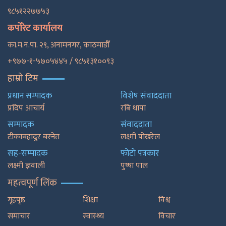
९८५१२२७७५३
कर्पोरेट कार्यालय
का.म.न.पा. २९, अनामनगर, काठमाडाैँ
+९७७-१-५७०५४४५ / ९८५१३१००९३
हाम्रो टिम
प्रधान सम्पादक
विशेष संवाददाता
प्रदिप आचार्य
रबि थापा
सम्पादक
संवाददाता
टीकाबहादुर बस्नेत
लक्ष्मी पोखरेल
सह-सम्पादक
फाेटाे पत्रकार
लक्ष्मी ज्ञवाली
पुष्षा पाल
महत्वपूर्ण लिंक
गृहपृष्ठ
शिक्षा
विश्व
समाचार
स्वास्थ्य
विचार