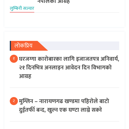
नेपालको आग्रह
लुम्बिनी सञ्‍चार
लोकप्रिय
घरजग्गा कारोबारका लागि इजाजतपत्र अनिवार्य,
१
२१ दिनभित्र अनलाइन आवेदन दिन विभागको
आग्रह
मुग्लिन – नारायणगढ खण्डमा पहिरोले बाटो
२
दुईतर्फी बन्द, खुल्न एक घण्टा लाग्ने सक्ने