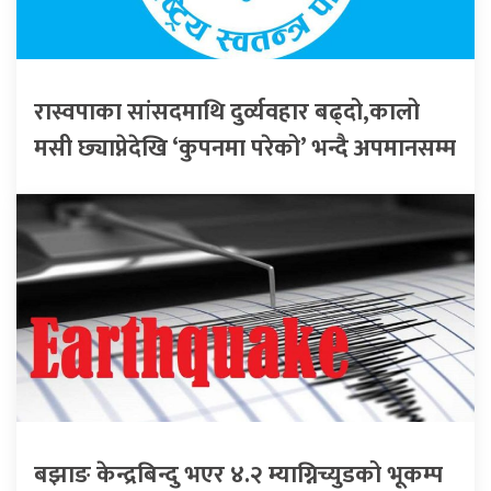
रास्वपाका सांसदमाथि दुर्व्यवहार बढ्दो,कालो
मसी छ्याप्नेदेखि ‘कुपनमा परेको’ भन्दै अपमानसम्म
बझाङ केन्द्रबिन्दु भएर ४.२ म्याग्निच्युडको भूकम्प